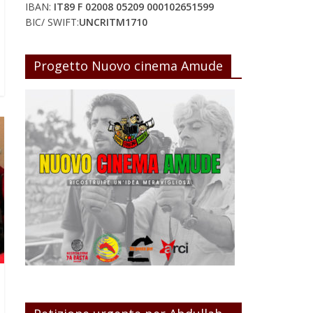
IBAN:
IT89 F 02008 05209 000102651599
BIC/ SWIFT:
UNCRITM1710
Progetto Nuovo cinema Amude