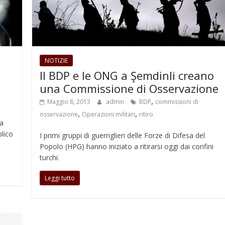
NOTIZIE
Il BDP e le ONG a Şemdinli creano
una Commissione di Osservazione
,
Maggio 8, 2013
admin
BDP
commissioni di
,
,
osservazione
Operazioni militari
ritiro
la
lico
I primi gruppi di guerriglieri delle Forze di Difesa del
Popolo (HPG) hanno iniziato a ritirarsi oggi dai confini
turchi.
Leggi tutto