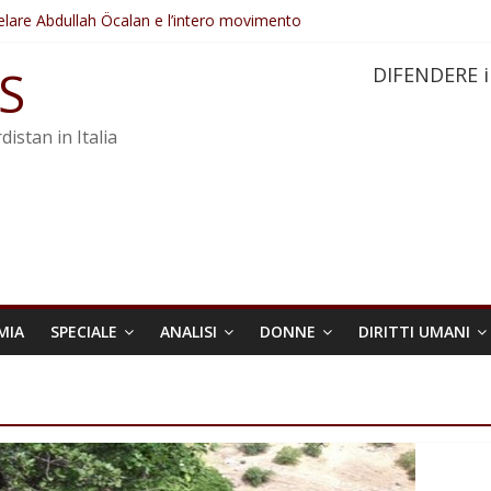
elare Abdullah Öcalan e l’intero movimento
ovo sotto minaccia
po ostacolerebbe l’attuazione della legge
S
DIFENDERE i
 crimini di guerra dell’Iran
re trasformata in legge positiva
distan in Italia
MIA
SPECIALE
ANALISI
DONNE
DIRITTI UMANI