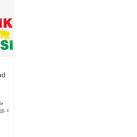
ad
le
i, il