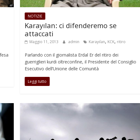
NOTIZIE
n
Karayılan: ci difenderemo se
attaccati
,
,
Maggio 11, 2013
admin
Karayılan
KCK
ritiro
ifesa
Parlando con il giornalista Erdal Er del ritiro dei
guerriglieri kurdi oltreconfine, il Presidente del Consiglio
Esecutivo dell’Unione delle Comunità
Leggi tutto