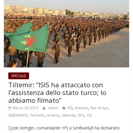
SPECIALE
Tiltemir: “ISIS ha attaccato con
l’assistenza dello stato turco; lo
abbiamo filmato”
,
,
,
Marzo 20, 2015
admin
ISIS
Kobane
Ras ‘al Ayn
,
,
,
,
,
SEREKANIYE
Tel temir
til temir
tilberek
YPG
YPJ
Çiçek Xemgin, comandante YPJ a Serêkanîyê ha dichiarato