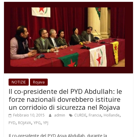
NOTIZIE
Rojava
Il co-presidente del PYD Abdullah: le
forze nazionali dovrebbero istituire
un corridoio di sicurezza nel Rojava
,
,
,
Febbraio 10, 2015
admin
CURDE
Francia
Hollande
,
,
,
PYD
ROJAVA
YPG
YPJ
Il co-presidente del PYD Asya Abdullah, durante la