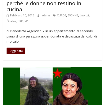
perché le donne non restino in
cucina
,
,
,
Febbraio 10, 2015
admin
CURDE
DONNE
Jinoloji
,
,
Öcalan
PKK
YPJ
di Benedetta Argentieri – In un appartamento al secondo
piano di una palazzina abbandonata e devastata dai colpi di
mortaio
Leggi tutto