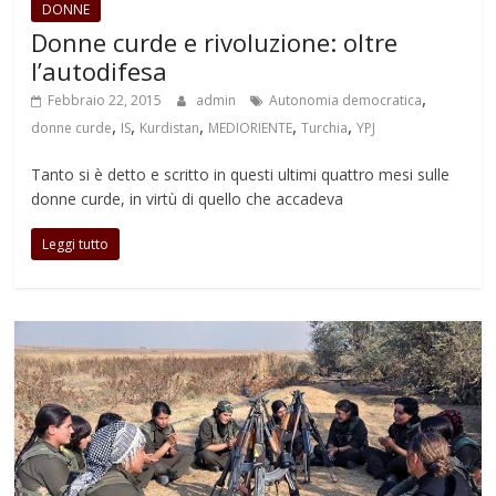
DONNE
Donne curde e rivoluzione: oltre
l’autodifesa
,
Febbraio 22, 2015
admin
Autonomia democratica
,
,
,
,
,
donne curde
IS
Kurdistan
MEDIORIENTE
Turchia
YPJ
Tanto si è detto e scritto in questi ultimi quattro mesi sulle
donne curde, in virtù di quello che accadeva
Leggi tutto