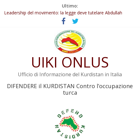
Salta
Ultimo:
al
Abdullah Öcalan: Le legge negativa deve essere trasformata in
contenuto
legge positiva
Leadership del movimento: la legge deve tutelare Abdullah
Öcalan e l’intero movimento
Commissione donne del KNK: Şengal è di nuovo sotto minaccia
Non tenere conto della situazione di Rêber Apo ostacolerebbe
l’attuazione della legge
UIKI ONLUS
Il KNK chiede un’azione internazionale contro i crimini di guerra
dell’Iran
Ufficio di Informazione del Kurdistan in Italia
DIFENDERE il KURDISTAN Contro l’occupazione
turca