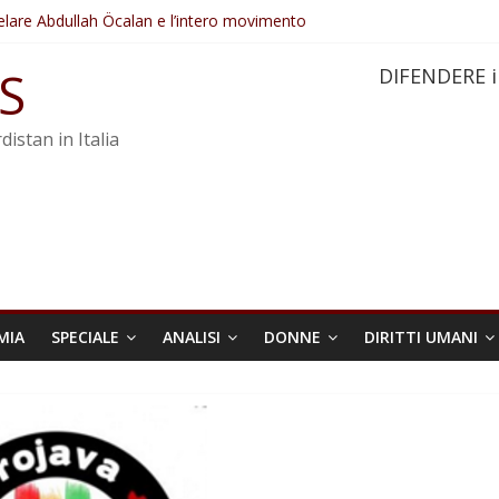
elare Abdullah Öcalan e l’intero movimento
ovo sotto minaccia
po ostacolerebbe l’attuazione della legge
S
DIFENDERE i
 crimini di guerra dell’Iran
re trasformata in legge positiva
distan in Italia
MIA
SPECIALE
ANALISI
DONNE
DIRITTI UMANI