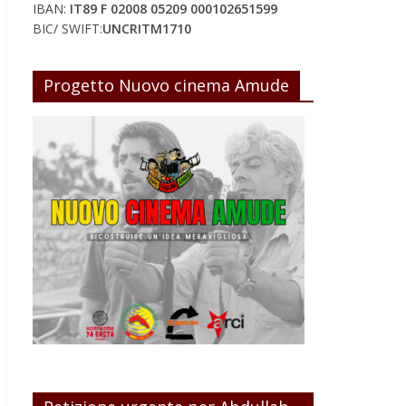
IBAN:
IT89 F 02008 05209 000102651599
BIC/ SWIFT:
UNCRITM1710
Progetto Nuovo cinema Amude