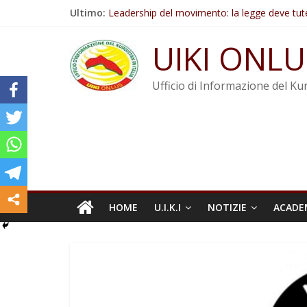
Salta
Ultimo:
Leadership del movimento: la legge deve tut
al
Commissione donne del KNK: Şengal è di nu
contenuto
Non tenere conto della situazione di Rêber A
UIKI ONLU
Il KNK chiede un’azione internazionale contro i
Abdullah Öcalan: Le legge negativa deve esse
Ufficio di Informazione del Kur
HOME
U.I.K.I
NOTIZIE
ACADE