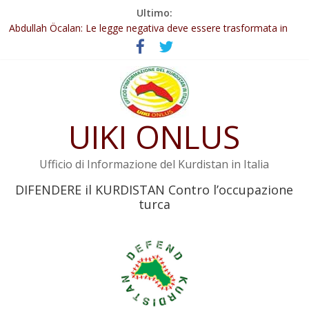
Salta
Ultimo:
Il KNK chiede un’azione internazionale contro i crimini di guerra
al
dell’Iran
contenuto
Abdullah Öcalan: Le legge negativa deve essere trasformata in
legge positiva
Inizia la seconda fase del processo
Commissione donne del KNK: Şengal è di nuovo sotto minaccia
Non tenere conto della situazione di Rêber Apo ostacolerebbe
UIKI ONLUS
l’attuazione della legge
Ufficio di Informazione del Kurdistan in Italia
DIFENDERE il KURDISTAN Contro l’occupazione
turca