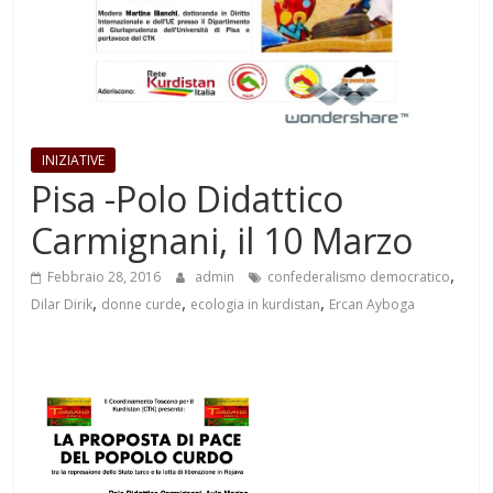
INIZIATIVE
Pisa -Polo Didattico
Carmignani, il 10 Marzo
,
Febbraio 28, 2016
admin
confederalismo democratico
,
,
,
Dilar Dirik
donne curde
ecologia in kurdistan
Ercan Ayboga