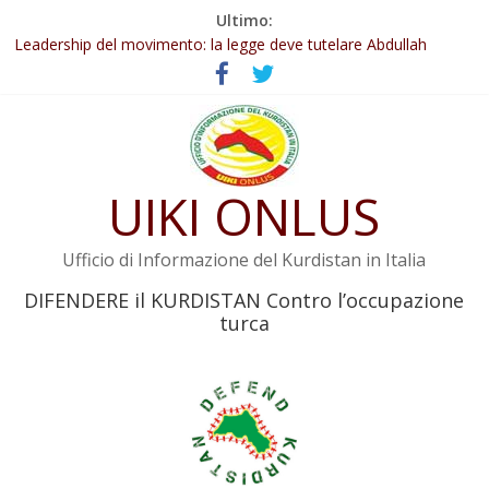
Salta
Ultimo:
Abdullah Öcalan: Le legge negativa deve essere trasformata in
al
legge positiva
contenuto
Leadership del movimento: la legge deve tutelare Abdullah
Öcalan e l’intero movimento
Commissione donne del KNK: Şengal è di nuovo sotto minaccia
Non tenere conto della situazione di Rêber Apo ostacolerebbe
l’attuazione della legge
Il KNK chiede un’azione internazionale contro i crimini di guerra
UIKI ONLUS
dell’Iran
Ufficio di Informazione del Kurdistan in Italia
DIFENDERE il KURDISTAN Contro l’occupazione
turca