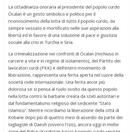
La cittadinanza onoraria al presidente del popolo curdo
Öcalan è un gesto simbolico e politico per il
riconoscimento della lotta di tutto il popolo curdo, da
sempre vessato e mortificato nelle sue aspirazioni alla
libertà ed in favore di una soluzione di pace e giustizia
sociale alla crisi in Turchia e Siria.
La criminalizzazione nei confronti di Öcalan (rinchiuso in
carcere a vita e in regime di isolamento), del Partito dei
lavoratori curdi (PKK) e dell’intero movimento di
liberazione, rappresenta una ferita aperta nel cuore della
società civile internazionale. Una ferita ancor più
dolorosa se si pensa al ruolo svolto da questo popolo
nella lotta contro la barbarie creata da stati autoritari e
dal fondamentalismo religioso del sedicente “Stato
Islamico”. Mentre ricordiamo la liberazione della città di
Kobane dopo più di quattro mesi di assedio da parte dei
tagliagole di Daesh (ovvero l’Isis), ancora oggi in molte
zone del Bakur (Kurdistan turco) il popolo curdo resiste