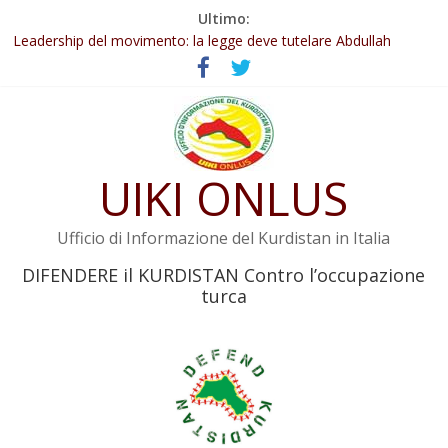
Salta
Ultimo:
Abdullah Öcalan: Le legge negativa deve essere trasformata in
al
legge positiva
contenuto
Leadership del movimento: la legge deve tutelare Abdullah
Öcalan e l’intero movimento
Commissione donne del KNK: Şengal è di nuovo sotto minaccia
Non tenere conto della situazione di Rêber Apo ostacolerebbe
l’attuazione della legge
Il KNK chiede un’azione internazionale contro i crimini di guerra
UIKI ONLUS
dell’Iran
Ufficio di Informazione del Kurdistan in Italia
DIFENDERE il KURDISTAN Contro l’occupazione
turca