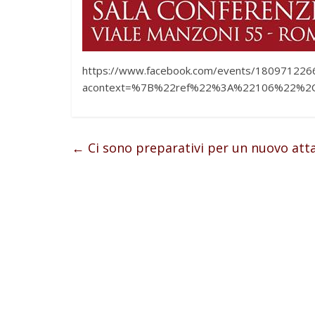
https://www.facebook.com/events/180971226
acontext=%7B%22ref%22%3A%22106%22%2C%
←
Ci sono preparativi per un nuovo att