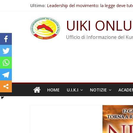
Salta
Ultimo:
Leadership del movimento: la legge deve tut
al
Commissione donne del KNK: Şengal è di nu
contenuto
Non tenere conto della situazione di Rêber A
UIKI ONLU
Il KNK chiede un’azione internazionale contro i
Abdullah Öcalan: Le legge negativa deve esse
Ufficio di Informazione del Kur
HOME
U.I.K.I
NOTIZIE
ACADE