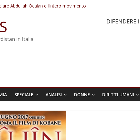
elare Abdullah Öcalan e l’intero movimento
ovo sotto minaccia
po ostacolerebbe l’attuazione della legge
S
DIFENDERE i
 crimini di guerra dell’Iran
re trasformata in legge positiva
distan in Italia
MIA
SPECIALE
ANALISI
DONNE
DIRITTI UMANI