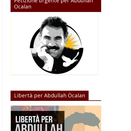
Petizione urgente per Abdullah
Ocalan
Libertà per Abdullah Öcalan