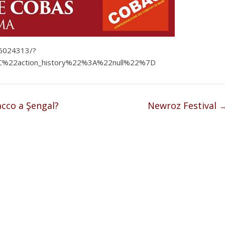
6024313/?
22action_history%22%3A%22null%22%7D
acco a Şengal?
Newroz Festival