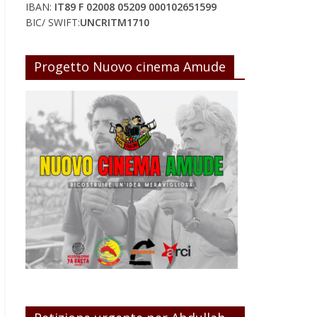
IBAN:
IT89 F 02008 05209 000102651599
BIC/ SWIFT:
UNCRITM1710
Progetto Nuovo cinema Amude