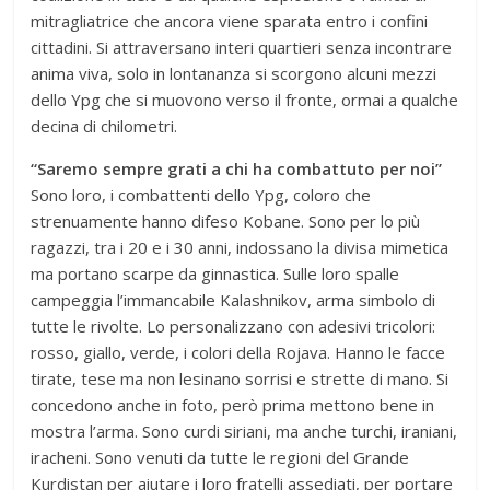
mitragliatrice che ancora viene sparata entro i confini
cittadini. Si attraversano interi quartieri senza incontrare
anima viva, solo in lontananza si scorgono alcuni mezzi
dello Ypg che si muovono verso il fronte, ormai a qualche
decina di chilometri.
“Saremo sempre grati a chi ha combattuto per noi”
Sono loro, i combattenti dello Ypg, coloro che
strenuamente hanno difeso Kobane. Sono per lo più
ragazzi, tra i 20 e i 30 anni, indossano la divisa mimetica
ma portano scarpe da ginnastica. Sulle loro spalle
campeggia l’immancabile Kalashnikov, arma simbolo di
tutte le rivolte. Lo personalizzano con adesivi tricolori:
rosso, giallo, verde, i colori della Rojava. Hanno le facce
tirate, tese ma non lesinano sorrisi e strette di mano. Si
concedono anche in foto, però prima mettono bene in
mostra l’arma. Sono curdi siriani, ma anche turchi, iraniani,
iracheni. Sono venuti da tutte le regioni del Grande
Kurdistan per aiutare i loro fratelli assediati, per portare