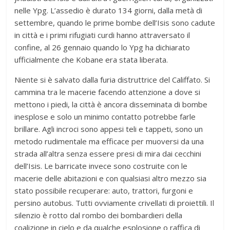
nelle Ypg. L’assedio è durato 134 giorni, dalla metà di
settembre, quando le prime bombe dell’Isis sono cadute
in città e i primi rifugiati curdi hanno attraversato il
confine, al 26 gennaio quando lo Ypg ha dichiarato
ufficialmente che Kobane era stata liberata.
Niente si è salvato dalla furia distruttrice del Califfato. Si
cammina tra le macerie facendo attenzione a dove si
mettono i piedi, la città è ancora disseminata di bombe
inesplose e solo un minimo contatto potrebbe farle
brillare. Agli incroci sono appesi teli e tappeti, sono un
metodo rudimentale ma efficace per muoversi da una
strada all’altra senza essere presi di mira dai cecchini
dell’Isis. Le barricate invece sono costruite con le
macerie delle abitazioni e con qualsiasi altro mezzo sia
stato possibile recuperare: auto, trattori, furgoni e
persino autobus. Tutti ovviamente crivellati di proiettili. Il
silenzio è rotto dal rombo dei bombardieri della
coalizione in cielo e da qualche esplosione o raffica di