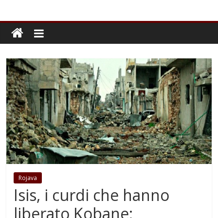
Rojava
Isis, i curdi che hanno
liberato Kobane: