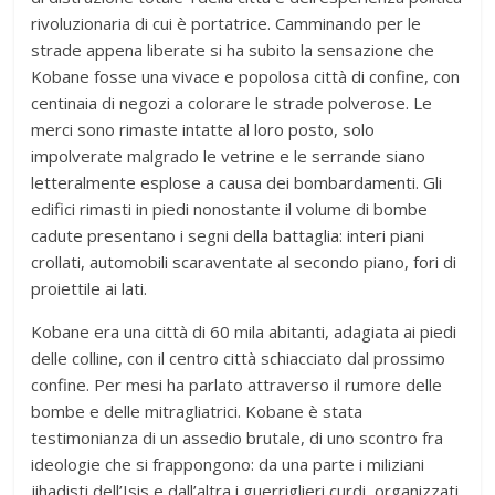
rivoluzionaria di cui è portatrice. Camminando per le
strade appena liberate si ha subito la sensazione che
Kobane fosse una vivace e popolosa città di confine, con
centinaia di negozi a colorare le strade polverose. Le
merci sono rimaste intatte al loro posto, solo
impolverate malgrado le vetrine e le serrande siano
letteralmente esplose a causa dei bombardamenti. Gli
edifici rimasti in piedi nonostante il volume di bombe
cadute presentano i segni della battaglia: interi piani
crollati, automobili scaraventate al secondo piano, fori di
proiettile ai lati.
Kobane era una città di 60 mila abitanti, adagiata ai piedi
delle colline, con il centro città schiacciato dal prossimo
confine. Per mesi ha parlato attraverso il rumore delle
bombe e delle mitragliatrici. Kobane è stata
testimonianza di un assedio brutale, di uno scontro fra
ideologie che si frappongono: da una parte i miliziani
jihadisti dell’Isis e dall’altra i guerriglieri curdi, organizzati