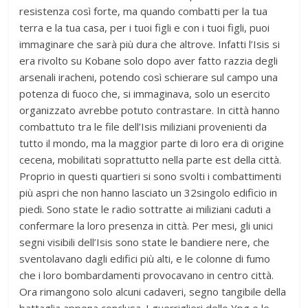
resistenza così forte, ma quando combatti per la tua
terra e la tua casa, per i tuoi figli e con i tuoi figli, puoi
immaginare che sarà più dura che altrove. Infatti l’Isis si
era rivolto su Kobane solo dopo aver fatto razzia degli
arsenali iracheni, potendo così schierare sul campo una
potenza di fuoco che, si immaginava, solo un esercito
organizzato avrebbe potuto contrastare. In città hanno
combattuto tra le file dell’Isis miliziani provenienti da
tutto il mondo, ma la maggior parte di loro era di origine
cecena, mobilitati soprattutto nella parte est della città.
Proprio in questi quartieri si sono svolti i combattimenti
più aspri che non hanno lasciato un 32singolo edificio in
piedi. Sono state le radio sottratte ai miliziani caduti a
confermare la loro presenza in città. Per mesi, gli unici
segni visibili dell’Isis sono state le bandiere nere, che
sventolavano dagli edifici più alti, e le colonne di fumo
che i loro bombardamenti provocavano in centro città.
Ora rimangono solo alcuni cadaveri, segno tangibile della
battaglia appena conclusa. I guerriglieri dello Ypg e le