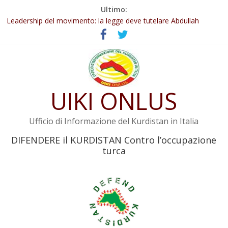
Salta
Ultimo:
al
Abdullah Öcalan: Le legge negativa deve essere trasformata in
legge positiva
contenuto
Leadership del movimento: la legge deve tutelare Abdullah
Öcalan e l’intero movimento
Commissione donne del KNK: Şengal è di nuovo sotto minaccia
Non tenere conto della situazione di Rêber Apo ostacolerebbe
l’attuazione della legge
UIKI ONLUS
Il KNK chiede un’azione internazionale contro i crimini di guerra
dell’Iran
Ufficio di Informazione del Kurdistan in Italia
DIFENDERE il KURDISTAN Contro l’occupazione
turca