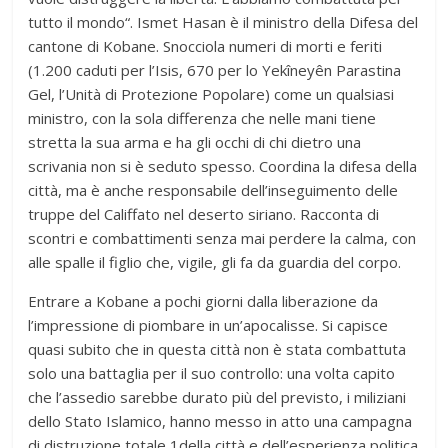
tutto il mondo“. Ismet Hasan è il ministro della Difesa del
cantone di Kobane. Snocciola numeri di morti e feriti
(1.200 caduti per l’Isis, 670 per lo Yekîneyên Parastina
Gel, l’Unità di Protezione Popolare) come un qualsiasi
ministro, con la sola differenza che nelle mani tiene
stretta la sua arma e ha gli occhi di chi dietro una
scrivania non si è seduto spesso. Coordina la difesa della
città, ma è anche responsabile dell’inseguimento delle
truppe del Califfato nel deserto siriano. Racconta di
scontri e combattimenti senza mai perdere la calma, con
alle spalle il figlio che, vigile, gli fa da guardia del corpo.
Entrare a Kobane a pochi giorni dalla liberazione da
l’impressione di piombare in un’apocalisse. Si capisce
quasi subito che in questa città non è stata combattuta
solo una battaglia per il suo controllo: una volta capito
che l’assedio sarebbe durato più del previsto, i miliziani
dello Stato Islamico, hanno messo in atto una campagna
di distruzione totale 1della città e dell’esperienza politica