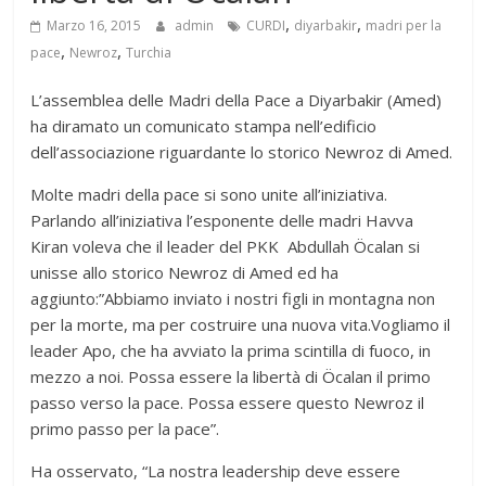
,
,
Marzo 16, 2015
admin
CURDI
diyarbakir
madri per la
,
,
pace
Newroz
Turchia
L’assemblea delle Madri della Pace a Diyarbakir (Amed)
ha diramato un comunicato stampa nell’edificio
dell’associazione riguardante lo storico Newroz di Amed.
Molte madri della pace si sono unite all’iniziativa.
Parlando all’iniziativa l’esponente delle madri Havva
Kiran voleva che il leader del PKK Abdullah Öcalan si
unisse allo storico Newroz di Amed ed ha
aggiunto:”Abbiamo inviato i nostri figli in montagna non
per la morte, ma per costruire una nuova vita.Vogliamo il
leader Apo, che ha avviato la prima scintilla di fuoco, in
mezzo a noi. Possa essere la libertà di Öcalan il primo
passo verso la pace. Possa essere questo Newroz il
primo passo per la pace”.
Ha osservato, “La nostra leadership deve essere