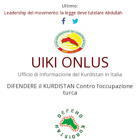
Salta
Ultimo:
Abdullah Öcalan: Le legge negativa deve essere trasformata in
al
legge positiva
contenuto
Leadership del movimento: la legge deve tutelare Abdullah
Öcalan e l’intero movimento
Commissione donne del KNK: Şengal è di nuovo sotto minaccia
Non tenere conto della situazione di Rêber Apo ostacolerebbe
l’attuazione della legge
UIKI ONLUS
Il KNK chiede un’azione internazionale contro i crimini di guerra
dell’Iran
Ufficio di Informazione del Kurdistan in Italia
DIFENDERE il KURDISTAN Contro l’occupazione
turca