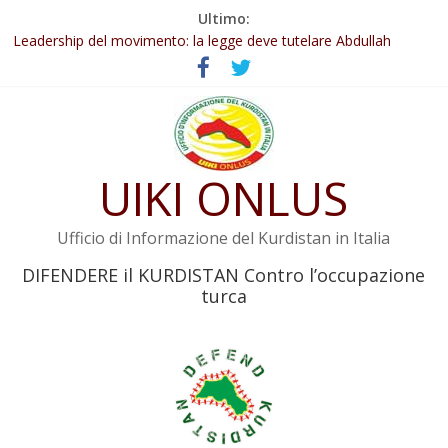
Salta
Ultimo:
al
Leadership del movimento: la legge deve tutelare Abdullah
contenuto
Öcalan e l’intero movimento
Commissione donne del KNK: Şengal è di nuovo sotto minaccia
Non tenere conto della situazione di Rêber Apo ostacolerebbe
l’attuazione della legge
Il KNK chiede un’azione internazionale contro i crimini di guerra
dell’Iran
UIKI ONLUS
Abdullah Öcalan: Le legge negativa deve essere trasformata in
legge positiva
Ufficio di Informazione del Kurdistan in Italia
DIFENDERE il KURDISTAN Contro l’occupazione
turca