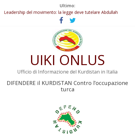
Salta
Ultimo:
al
Leadership del movimento: la legge deve tutelare Abdullah
contenuto
Öcalan e l’intero movimento
Commissione donne del KNK: Şengal è di nuovo sotto minaccia
Non tenere conto della situazione di Rêber Apo ostacolerebbe
l’attuazione della legge
Il KNK chiede un’azione internazionale contro i crimini di guerra
dell’Iran
UIKI ONLUS
Abdullah Öcalan: Le legge negativa deve essere trasformata in
legge positiva
Ufficio di Informazione del Kurdistan in Italia
DIFENDERE il KURDISTAN Contro l’occupazione
turca