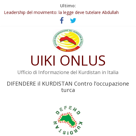
Salta
Ultimo:
al
Leadership del movimento: la legge deve tutelare Abdullah
contenuto
Öcalan e l’intero movimento
Commissione donne del KNK: Şengal è di nuovo sotto minaccia
Non tenere conto della situazione di Rêber Apo ostacolerebbe
l’attuazione della legge
Il KNK chiede un’azione internazionale contro i crimini di guerra
dell’Iran
UIKI ONLUS
Abdullah Öcalan: Le legge negativa deve essere trasformata in
legge positiva
Ufficio di Informazione del Kurdistan in Italia
DIFENDERE il KURDISTAN Contro l’occupazione
turca