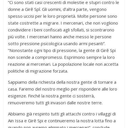
“Ci sono stati casi crescenti di molestie e stupri contro le
donne a Girê Spî. Gli uomini, d’altra parte, vengono
spesso uccisi per le loro proprietà. Molte persone sono
state costrette a migrare. I mercenari, che non vogliono
condividere i beni confiscati agli sfollati, si scontrarono
più volte. I mercenari hanno anche messo le persone
sotto pressione psicologica usando armi pesanti”.
“Nonostante ogni tipo di pressione, la gente di Girê Spi
non scende a compromessi. Esprimono sempre la loro
reazione ai mercenari. La popolazione locale non accetta
politiche di migrazione forzata.
Sappiamo della richiesta della nostra gente di tornare a
casa. Faremo del nostro meglio per rispondere alle loro
esigenze. Finché la nostra gente ci sosterrà,
rimuoveremo tutti gli invasori dalle nostre terre.
Abbiamo già respinto tutti gli attacchi contro i villaggi di
Ain Issa e Girê Spi e continueremo la nostra lotta fino a
quando non avremo eliminato i mercenari”, conclude.