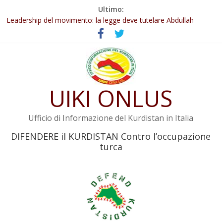
Salta
Ultimo:
Abdullah Öcalan: Le legge negativa deve essere trasformata in
al
legge positiva
contenuto
Leadership del movimento: la legge deve tutelare Abdullah
Öcalan e l’intero movimento
Commissione donne del KNK: Şengal è di nuovo sotto minaccia
Non tenere conto della situazione di Rêber Apo ostacolerebbe
l’attuazione della legge
UIKI ONLUS
Il KNK chiede un’azione internazionale contro i crimini di guerra
dell’Iran
Ufficio di Informazione del Kurdistan in Italia
DIFENDERE il KURDISTAN Contro l’occupazione
turca