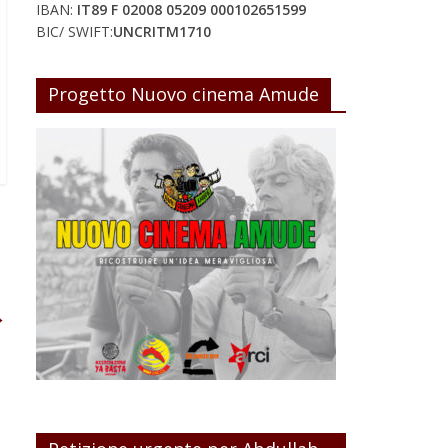
IBAN:
IT89 F 02008 05209 000102651599
BIC/ SWIFT:
UNCRITM1710
Progetto Nuovo cinema Amude
→