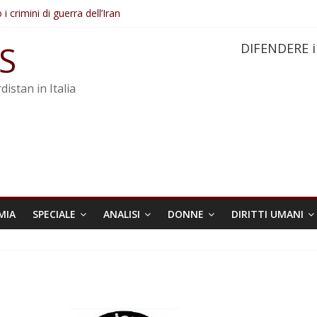
 crimini di guerra dell’Iran
re trasformata in legge positiva
elare Abdullah Öcalan e l’intero movimento
S
DIFENDERE i
ovo sotto minaccia
po ostacolerebbe l’attuazione della legge
distan in Italia
MIA
SPECIALE
ANALISI
DONNE
DIRITTI UMANI