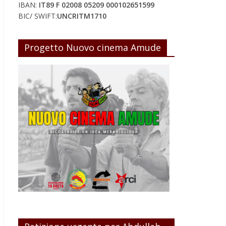
IBAN:
IT89 F 02008 05209 000102651599
BIC/ SWIFT:
UNCRITM1710
Progetto Nuovo cinema Amude