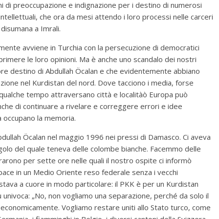
eni di preoccupazione e indignazione per i destino di numerosi
 intellettuali, che ora da mesi attendo i loro processi nelle carceri
 disumana a Imrali.
lmente avviene in Turchia con la persecuzione di democratici
esprimere le loro opinioni. Ma è anche uno scandalo dei nostri
iore destino di Abdullah Öcalan e che evidentemente abbiano
zione nel Kurdistan del nord. Dove tacciono i media, forse
a qualche tempo attraversano città e localitàò Europa può
nche di continuare a rivelare e correggere errori e idee
ra occupano la memoria.
bdullah Öcalan nel maggio 1996 nei pressi di Damasco. Ci aveva
 angolo del quale teneva delle colombe bianche. Facemmo delle
rarono per sette ore nelle quali il nostro ospite ci informò
 pace in un Medio Oriente reso federale senza i vecchi
tava a cuore in modo particolare: il PKK è per un Kurdistan
 univoca: „No, non vogliamo una separazione, perché da solo il
 economicamente. Vogliamo restare uniti allo Stato turco, come
ermania, i fiamminghi in Belgio, i diversi cantoni della Svizzera,