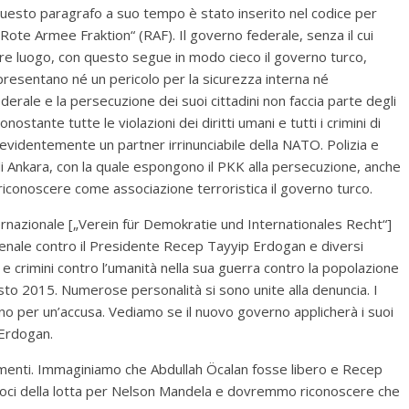
 Questo paragrafo a suo tempo è stato inserito nel codice per
Rote Armee Fraktion“ (RAF). Il governo federale, senza il cui
 luogo, con questo segue in modo cieco il governo turco,
resentano né un pericolo per la sicurezza interna né
derale e la persecuzione dei suoi cittadini non faccia parte degli
ostante tutte le violazioni dei diritti umani e tutti i crimini di
 evidentemente un partner irrinunciabile della NATO. Polizia e
di Ankara, con la quale espongono il PKK alla persecuzione, anche
conoscere come associazione terroristica il governo turco.
ternazionale [„Verein für Demokratie und Internationales Recht“]
nale contro il Presidente Recep Tayyip Erdogan e diversi
ra e crimini contro l’umanità nella sua guerra contro la popolazione
osto 2015. Numerose personalità si sono unite alla denuncia. I
no per un’accusa. Vediamo se il nuovo governo applicherà i suoi
 Erdogan.
rumenti. Immaginiamo che Abdullah Öcalan fosse libero e Recep
amoci della lotta per Nelson Mandela e dovremmo riconoscere che