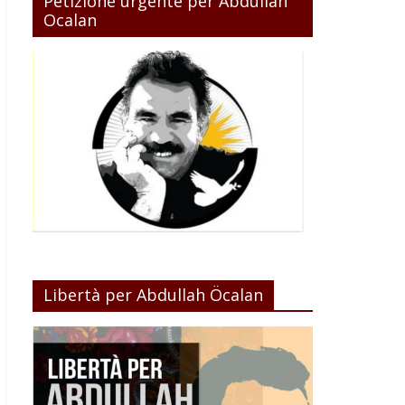
Petizione urgente per Abdullah
Ocalan
Libertà per Abdullah Öcalan