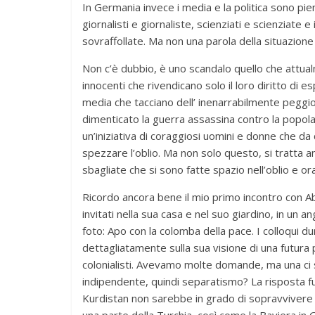
In Germania invece i media e la politica sono pi
giornalisti e giornaliste, scienziati e scienziate e
sovraffollate. Ma non una parola della situazione
Non c’è dubbio, è uno scandalo quello che attua
innocenti che rivendicano solo il loro diritto di 
media che tacciano dell’ inenarrabilmente pegg
dimenticato la guerra assassina contro la popola
un’iniziativa di coraggiosi uomini e donne che d
spezzare l’oblio. Ma non solo questo, si tratta a
sbagliate che si sono fatte spazio nell’oblio e o
Ricordo ancora bene il mio primo incontro con A
invitati nella sua casa e nel suo giardino, in un
foto: Apo con la colomba della pace. I colloqui du
dettagliatamente sulla sua visione di una futura
colonialisti. Avevamo molte domande, ma una ci s
indipendente, quindi separatismo? La risposta fu
Kurdistan non sarebbe in grado di sopravvivere
una parte della Turchia, così come la Baviera in G