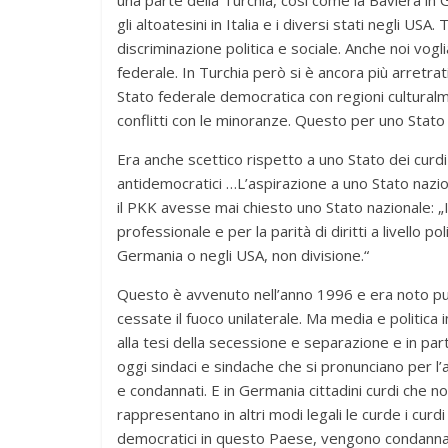
gli altoatesini in Italia e i diversi stati negli USA.
discriminazione politica e sociale. Anche noi voglia
federale. In Turchia però si è ancora più arretrat
Stato federale democratica con regioni cultura
conflitti con le minoranze. Questo per uno Stato
Era anche scettico rispetto a uno Stato dei curdi 
antidemocratici …L’aspirazione a uno Stato nazi
il PKK avesse mai chiesto uno Stato nazionale: „
professionale e per la parità di diritti a livello p
Germania o negli USA, non divisione.“
Questo è avvenuto nell’anno 1996 e era noto p
cessate il fuoco unilaterale. Ma media e politic
alla tesi della secessione e separazione e in part
oggi sindaci e sindache che si pronunciano per 
e condannati. E in Germania cittadini curdi che no
rappresentano in altri modi legali le curde i curdi
democratici in questo Paese, vengono condannat