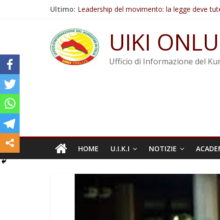
Salta
Ultimo:
Leadership del movimento: la legge deve tut
al
Commissione donne del KNK: Şengal è di nu
contenuto
Non tenere conto della situazione di Rêber A
UIKI ONLU
Il KNK chiede un’azione internazionale contro i
Abdullah Öcalan: Le legge negativa deve esse
Ufficio di Informazione del Kur
HOME
U.I.K.I
NOTIZIE
ACADE