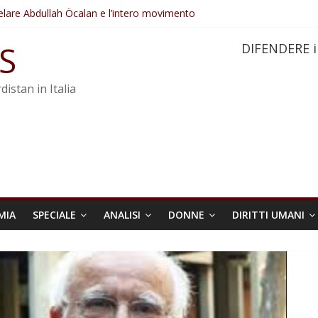
elare Abdullah Öcalan e l’intero movimento
ovo sotto minaccia
po ostacolerebbe l’attuazione della legge
S
DIFENDERE i
 crimini di guerra dell’Iran
re trasformata in legge positiva
distan in Italia
MIA
SPECIALE
ANALISI
DONNE
DIRITTI UMANI