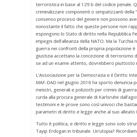
terroristica in base al 129 b del codice penale.
criminalizzare componenti o simpatizzanti della “
consenso processi del genere non possono avere
nonostante il fatto che queste persone non rapp
espongono lo Stato di diritto nella Repubblica Fe
impegni dell’alleanza della NATO. Ma la Turchia non
guerra nei confronti della propria popolazione è
giustizia accettano la concezione di terrorismo 
se ad un esame attento, dovrebbero piuttosto ri
L’Associazione per la Democrazia e il Diritto In
MAF-DAD nel giugno 2016 ha sporto denuncia pe
ministri, generali e poliziotti per crimini di guer
curda alla procura generale di Karlsruhe dall’ag
testimoni e le prove sono così univoci che basta
parametri di diritto e legge anche al suo alleato
Tutto è politica, e diritto e legge sono solo st
Tayip Erdogan in tribunale. Un’utopia? Ricordi