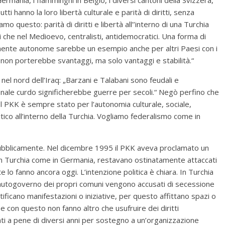
 Tutti hanno la loro libertà culturale e parità di diritti, senza
mo questo: parità di diritti e libertà all’’interno di una Turchia
i che nel Medioevo, centralisti, antidemocratici. Una forma di
lmente autonome sarebbe un esempio anche per altri Paesi con i
 non porterebbe svantaggi, ma solo vantaggi e stabilità.“
nel nord dell’Iraq: „Barzani e Talabani sono feudali e
onale curdo significherebbe guerre per secoli.“ Negò perfino che
Il PKK è sempre stato per l’autonomia culturale, sociale,
olitico all’interno della Turchia. Vogliamo federalismo come in
ubblicamente. Nel dicembre 1995 il PKK aveva proclamato un
a in Turchia come in Germania, restavano ostinatamente attaccati
e lo fanno ancora oggi. L’intenzione politica è chiara. In Turchia
l’autogoverno dei propri comuni vengono accusati di secessione
tificano manifestazioni o iniziative, per questo affittano spazi o
 e con questo non fanno altro che usufruire dei diritti
i a pene di diversi anni per sostegno a un’organizzazione