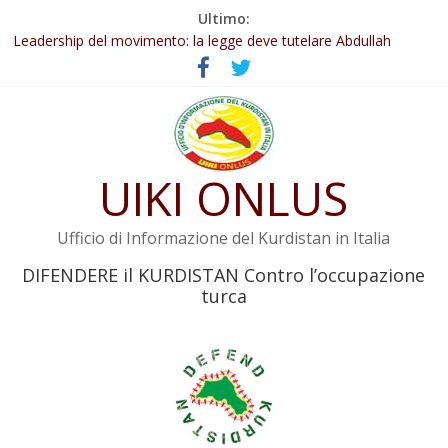
Salta
Ultimo:
Abdullah Öcalan: Le legge negativa deve essere trasformata in
al
legge positiva
contenuto
Leadership del movimento: la legge deve tutelare Abdullah
Öcalan e l’intero movimento
Commissione donne del KNK: Şengal è di nuovo sotto minaccia
Non tenere conto della situazione di Rêber Apo ostacolerebbe
l’attuazione della legge
UIKI ONLUS
Il KNK chiede un’azione internazionale contro i crimini di guerra
dell’Iran
Ufficio di Informazione del Kurdistan in Italia
DIFENDERE il KURDISTAN Contro l’occupazione
turca