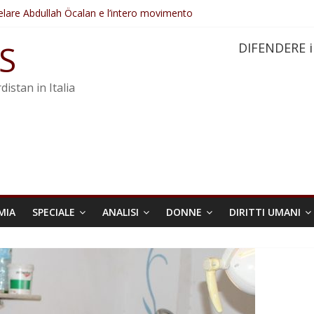
elare Abdullah Öcalan e l’intero movimento
ovo sotto minaccia
po ostacolerebbe l’attuazione della legge
S
DIFENDERE i
 crimini di guerra dell’Iran
re trasformata in legge positiva
distan in Italia
MIA
SPECIALE
ANALISI
DONNE
DIRITTI UMANI