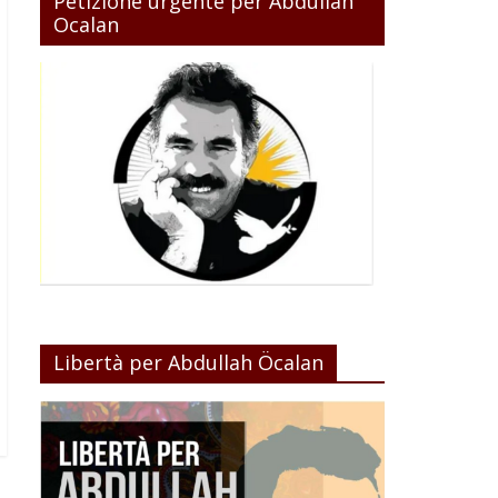
Petizione urgente per Abdullah
Ocalan
Libertà per Abdullah Öcalan