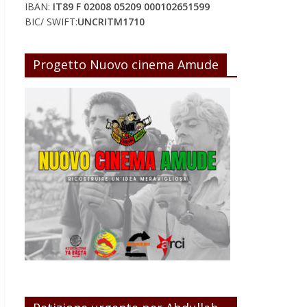
IBAN:
IT89 F 02008 05209 000102651599
BIC/ SWIFT:
UNCRITM1710
Progetto Nuovo cinema Amude