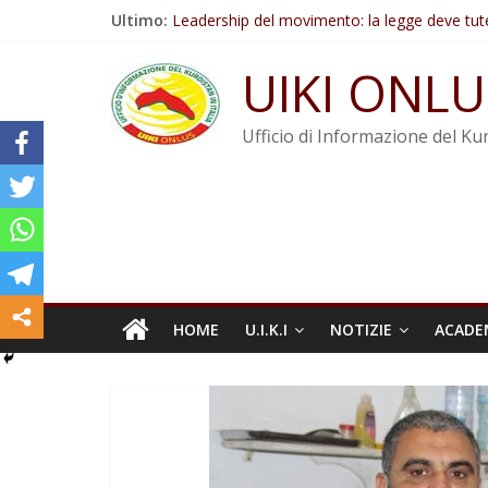
Salta
Ultimo:
Leadership del movimento: la legge deve tut
al
Commissione donne del KNK: Şengal è di nu
contenuto
Non tenere conto della situazione di Rêber A
UIKI ONLU
Il KNK chiede un’azione internazionale contro i
Abdullah Öcalan: Le legge negativa deve esse
Ufficio di Informazione del Kur
HOME
U.I.K.I
NOTIZIE
ACADE