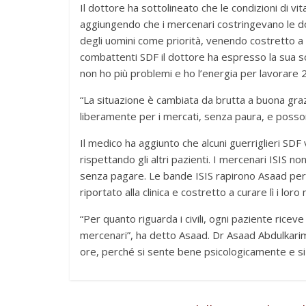
Il dottore ha sottolineato che le condizioni di vi
aggiungendo che i mercenari costringevano le d
degli uomini come priorità, venendo costretto a n
combattenti SDF il dottore ha espresso la sua so
non ho più problemi e ho l’energia per lavorare 2
“La situazione è cambiata da brutta a buona gra
liberamente per i mercati, senza paura, e posson
Il medico ha aggiunto che alcuni guerriglieri SDF 
rispettando gli altri pazienti. I mercenari ISIS no
senza pagare. Le bande ISIS rapirono Asaad per e
riportato alla clinica e costretto a curare lì i loro
“Per quanto riguarda i civili, ogni paziente ricev
mercenari”, ha detto Asaad. Dr Asaad Abdulkarim
ore, perché si sente bene psicologicamente e si 