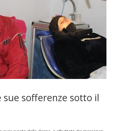
 sue sofferenze sotto il
r aver curato delle donne, e sfruttato dai mercenari