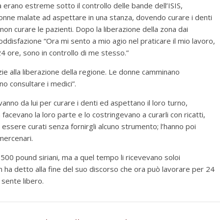
ta erano estreme sotto il controllo delle bande dell’ISIS,
onne malate ad aspettare in una stanza, dovendo curare i denti
on curare le pazienti. Dopo la liberazione della zona dai
ddisfazione “Ora mi sento a mio agio nel praticare il mio lavoro,
4 ore, sono in controllo di me stesso.”
zie alla liberazione della regione. Le donne camminano
o consultare i medici”.
vanno da lui per curare i denti ed aspettano il loro turno,
n facevano la loro parte e lo costringevano a curarli con ricatti,
ssere curati senza fornirgli alcuno strumento; l’hanno poi
 mercenari.
e 500 pound siriani, ma a quel tempo li ricevevano soloi
 ha detto alla fine del suo discorso che ora può lavorare per 24
sente libero.