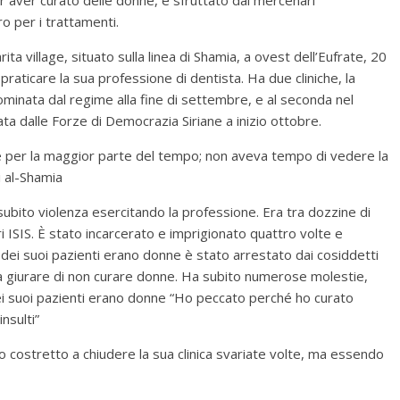
o per i trattamenti.
ita village, situato sulla linea di Shamia, a ovest dell’Eufrate, 20
 praticare la sua professione di dentista. Ha due cliniche, la
ominata dal regime alla fine di settembre, e al seconda nel
erata dalle Forze di Democrazia Siriane a inizio ottobre.
e per la maggior parte del tempo; non aveva tempo di vedere la
i al-Shamia
ubito violenza esercitando la professione. Era tra dozzine di
 ISIS. È stato incarcerato e imprigionato quattro volte e
dei suoi pazienti erano donne è stato arrestato dai cosiddetti
a giurare di non curare donne. Ha subito numerose molestie,
ei suoi pazienti erano donne “Ho peccato perché ho curato
nsulti”
o costretto a chiudere la sua clinica svariate volte, ma essendo