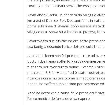
costringendolo a curarli senza che essi pagasser
As’ad Abdel-Karim, un dentista dal villaggio al-Khr
km a est di Deir-ez-Zor. Due anni fa ha iniziato a
prima sulla linea di Shamia, dopo essere stata d
villaggio di al-Sa’wa sulla linea di al-Jazeera, lib
Lavorava tra due cliniche ed era sotto pression
sua famiglia essendo l’unico dottore sulla linea d
Asad Abdulkarim non è il primo dottore ad aver s
dottori cbe hanno sofferto a causa dei mercenari
fustigato per aver curato donne. Siccome il 90% 
mercenari ISIS “al-Hesba” ed è stato costretto 
ripercussioni e multe siccome la maggioranza d
donne, ho sofferto moltissimo per percosse ed i
Asad ha detto che a causa delle pressioni è stat
l’unico medico dell’area doveva riaprire.