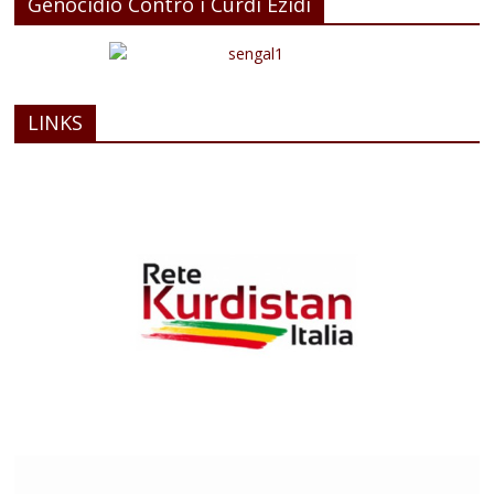
Genocidio Contro i Curdi Ezidi
LINKS