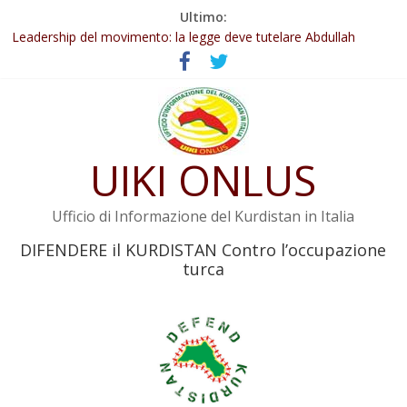
Salta
Ultimo:
al
Abdullah Öcalan: Le legge negativa deve essere trasformata in
contenuto
legge positiva
Leadership del movimento: la legge deve tutelare Abdullah
Öcalan e l’intero movimento
Commissione donne del KNK: Şengal è di nuovo sotto minaccia
Non tenere conto della situazione di Rêber Apo ostacolerebbe
l’attuazione della legge
UIKI ONLUS
Il KNK chiede un’azione internazionale contro i crimini di guerra
dell’Iran
Ufficio di Informazione del Kurdistan in Italia
DIFENDERE il KURDISTAN Contro l’occupazione
turca