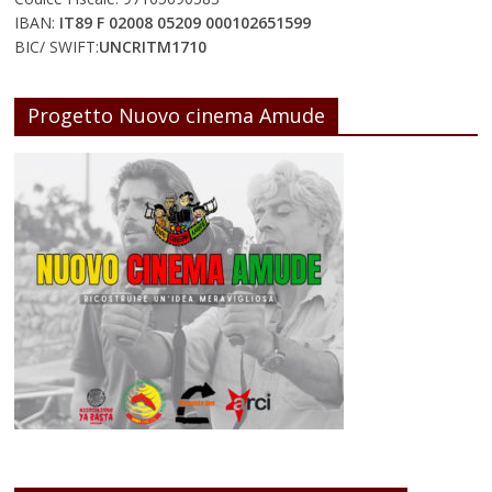
IBAN:
IT89 F 02008 05209 000102651599
BIC/ SWIFT:
UNCRITM1710
Progetto Nuovo cinema Amude