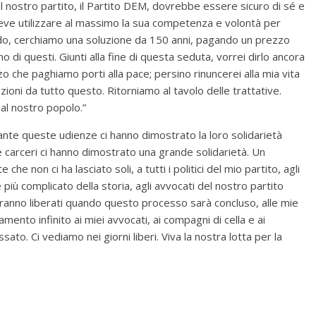
 il nostro partito, il Partito DEM, dovrebbe essere sicuro di sé e
. Deve utilizzare al massimo la sua competenza e volontà per
urdo, cerchiamo una soluzione da 150 anni, pagando un prezzo
di questi. Giunti alla fine di questa seduta, vorrei dirlo ancora
zo che paghiamo porti alla pace; persino rinuncerei alla mia vita
zioni da tutto questo. Ritorniamo al tavolo delle trattative.
l nostro popolo.”
rante queste udienze ci hanno dimostrato la loro solidarietà
nelle carceri ci hanno dimostrato una grande solidarietà. Un
he non ci ha lasciato soli, a tutti i politici del mio partito, agli
iù complicato della storia, agli avvocati del nostro partito
aranno liberati quando questo processo sarà concluso, alle mie
ziamento infinito ai miei avvocati, ai compagni di cella e ai
o. Ci vediamo nei giorni liberi. Viva la nostra lotta per la