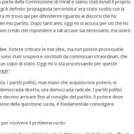
parte della Commissione di Imrali e siamo stati inviati lì proprio
i è definito ‘propaganda terroristica’ era stato svolto con la
ra mi trovo qui per difendermi riguardo ai discorsi che ho
el mio partito. Dopo tanti anni, oggi mi si accusa per ciò che ho
 Non credo che rispondere a tali accuse sia necessario, ma userò
dee. Potete criticare le mie idee, ma non potete processarle.
to sono stati sospesi e sostituiti da commissari straordinari, che
 un colpo di stato. Oggi mi si sta processando per queste
ggi.”
a. I partiti politici, man mano che acquisiscono potere, si
mocrazia diretta, una democrazia radicale. I partiti politici
ste devono arrivare fino al consiglio del partito. Il potere deve
uzione della questione curda, è fondamentale coinvolgere
per risolvere il problema curdo: