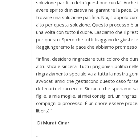
soluzione pacifica della ‘questione curda’. Anche
avere spirito di iniziativa nel garantire la pace
trovare una soluzione pacifica. Noi, il popolo c
alto per questa soluzione. Questo processo è uno 
una volta con tutto il cuore. Lasciamo che il prez
per questo. Spero che tutti traggano le giuste le
Raggiungeremo la pace che abbiamo promesso a
“Infine, desidero ringraziare tutti coloro che du
altruistica e sincera. Tutti i prigionieri politici 
ringraziamento speciale va a tutta la nostra gente c
avvocati amici che gestiscono questo caso forse p
detenuti nel carcere di Sincan e che speriamo s
figlie, a mia moglie, ai miei consiglieri, un ringra
compagni di processo. È un onore essere processat
libertà.”
Di Murat Cinar
…