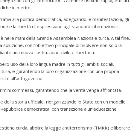
negoziati con gli interlocutori. Ottenere risultati rapidi, efficaci
diche in merito.
trativi alla politica democratica, adeguando le manifestazioni, gli
zione e la libertà di espressione agli standard internazionali.
” è nelle mani della Grande Assemblea Nazionale turca. A tal fine,
a soluzione, con l’obiettivo principale di risolvere non solo la
iante una nuova costituzione civile e libertaria.
ero uso della loro lingua madre in tutti gli ambiti sociali,
ltura, e garantendo la loro organizzazione con una propria
iritto all’autogoverno.
i crimini commessi, garantendo che la verità venga affrontata.
ne della storia ufficiale, riorganizzando lo Stato con un modello
a Repubblica democratica, con transizione a un’educazione
estione curda, abolire la legge antiterrorismo (TMKK) e liberare