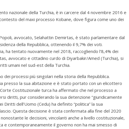
ento nazionale della Turchia, è in carcere dal 4 novembre 2016 e
nel contesto del maxi processo Kobane, dove figura come uno dei
Popoli, avvocato, Selahattin Demirtas, è stato parlamentare dal
sidenza della Repubblica, ottenendo il 9,7% dei voti.
ria, ha tentato nuovamente nel 2018, raccogliendo l’8,4% dei
rtas, avvocato e cittadino curdo di Diyarbakir/Amed (Turchia), si
iritti umani nel sud-est della Turchia.
dei processi più singolari nella storia della Repubblica.
a presso la sua abitazione e è stato portato con un elicottero
a Corte Costituzionale turca ha affermato che nel processo a
versi diritti, pur considerando la sua detenzione “giuridicamente
 Diritti dell’Uomo (Cedu) ha definito “politica” la sua
ascio. Questa decisione è stata confermata alla fine del 2020
onostante le decisioni, vincolanti anche a livello costituzionale,
urca e contemporaneamente il governo non ha mai smesso di