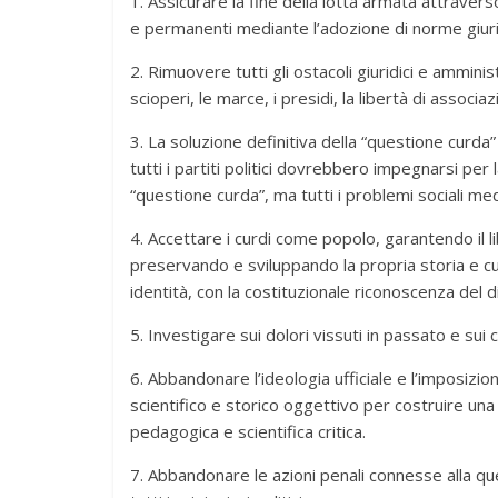
1. Assicurare la fine della lotta armata attraverso 
e permanenti mediante l’adozione di norme giuri
2. Rimuovere tutti gli ostacoli giuridici e amminis
scioperi, le marce, i presidi, la libertà di associa
3. La soluzione definitiva della “questione curda
tutti i partiti politici dovrebbero impegnarsi per l
“questione curda”, ma tutti i problemi sociali med
4. Accettare i curdi come popolo, garantendo il lib
preservando e sviluppando la propria storia e cu
identità, con la costituzionale riconoscenza del d
5. Investigare sui dolori vissuti in passato e su
6. Abbandonare l’ideologia ufficiale e l’imposizio
scientifico e storico oggettivo per costruire un
pedagogica e scientifica critica.
7. Abbandonare le azioni penali connesse alla qu