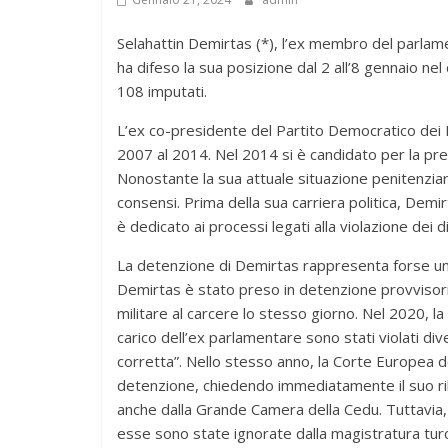
Selahattin Demirtas (*), l’ex membro del parlam
ha difeso la sua posizione dal 2 all’8 gennaio 
108 imputati.
L’ex co-presidente del Partito Democratico dei 
2007 al 2014. Nel 2014 si è candidato per la pre
Nonostante la sua attuale situazione penitenzia
consensi. Prima della sua carriera politica, Demi
è dedicato ai processi legati alla violazione dei d
La detenzione di Demirtas rappresenta forse uno 
Demirtas è stato preso in detenzione provvisori
militare al carcere lo stesso giorno. Nel 2020, l
carico dell’ex parlamentare sono stati violati di
corretta”. Nello stesso anno, la Corte Europea dei
detenzione, chiedendo immediatamente il suo ril
anche dalla Grande Camera della Cedu. Tuttavia, n
esse sono state ignorate dalla magistratura t