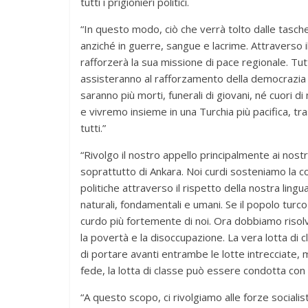
tutti i prigionieri politici.
“In questo modo, ciò che verrà tolto dalle tasche 
anziché in guerre, sangue e lacrime. Attraverso 
rafforzerà la sua missione di pace regionale. Tutti
assisteranno al rafforzamento della democrazia 
saranno più morti, funerali di giovani, né cuori d
e vivremo insieme in una Turchia più pacifica, t
tutti.”
“Rivolgo il nostro appello principalmente ai nostri
soprattutto di Ankara. Noi curdi sosteniamo la c
politiche attraverso il rispetto della nostra lingua
naturali, fondamentali e umani. Se il popolo turco
curdo più fortemente di noi. Ora dobbiamo risolv
la povertà e la disoccupazione. La vera lotta di c
di portare avanti entrambe le lotte intrecciate, ma
fede, la lotta di classe può essere condotta con
“A questo scopo, ci rivolgiamo alle forze sociali