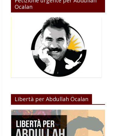
Petizione urgente per Abdullah
Ocalan
Libertà per Abdullah Öcalan