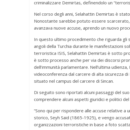
criminalizzare Demirtas, definendolo un “terroris
Nel corso degli anni, Selahattin Demirtas è sta
Nonostante sarebbe potuto essere scarcerato, dop
avanzava nuove accuse, aprendo un nuovo proc
In questo ultimo procedimento che riguarda gli sc
angoli della Turchia durante le manifestazioni so
terroristica ISIS, Selahattin Demirtas è sotto pr
è sotto processo anche per via dei discorsi pron
dell’immunità parlamentare. Nell’ultima udienza,
videoconferenza dal carcere di alta sicurezza di 
situato nel campus del carcere di Sincan.
Di seguito sono riportati alcuni passaggi del suo
comprendere alcuni aspetti giuridici e politici de
“Sono qui per rispondere alle accuse relative a 
storico, Seyh Said (1865-1925), e vengo accusato d
organizzazioni terroristiche in base a foto scat