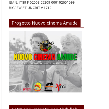
IBAN:
IT89 F 02008 05209 000102651599
BIC/ SWIFT:
UNCRITM1710
Progetto Nuovo cinema Amude