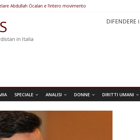
elare Abdullah Öcalan e l’intero movimento
ovo sotto minaccia
po ostacolerebbe l’attuazione della legge
S
DIFENDERE i
 crimini di guerra dell’Iran
re trasformata in legge positiva
distan in Italia
MIA
SPECIALE
ANALISI
DONNE
DIRITTI UMANI