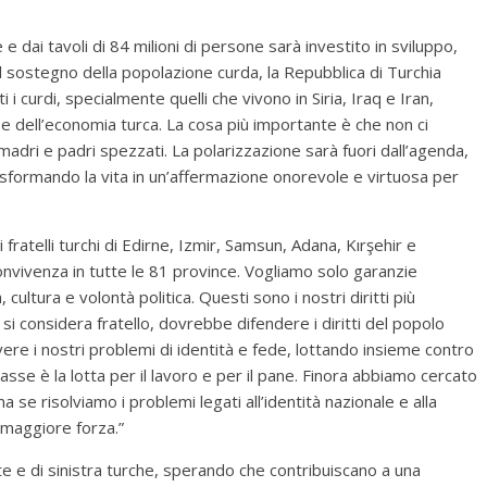
e dai tavoli di 84 milioni di persone sarà investito in sviluppo,
il sostegno della popolazione curda, la Repubblica di Turchia
 i curdi, specialmente quelli che vivono in Siria, Iraq e Iran,
e dell’economia turca. La cosa più importante è che non ci
i madri e padri spezzati. La polarizzazione sarà fuori dall’agenda,
rasformando la vita in un’affermazione onorevole e virtuosa per
 fratelli turchi di Edirne, Izmir, Samsun, Adana, Kırşehir e
onvivenza in tutte le 81 province. Vogliamo solo garanzie
, cultura e volontà politica. Questi sono i nostri diritti più
 si considera fratello, dovrebbe difendere i diritti del popolo
ere i nostri problemi di identità e fede, lottando insieme contro
lasse è la lotta per il lavoro e per il pane. Finora abbiamo cercato
 se risolviamo i problemi legati all’identità nazionale e alla
 maggiore forza.”
ste e di sinistra turche, sperando che contribuiscano a una