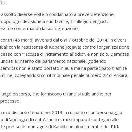
ta”.
to assolto diverse volte o condannato a breve detenzione.
o ogni decisione a suo favore, il collegio dei giudici
esso e confermando la sua detenzione.
ontri (46 morti) avvenuti dal 6 al 7 ottobre del 2014, in diversi
lidali con la resistenza di Kobane(Rojava) contro l’organizzazione
ocesso con “l’accusa di incitamento all’odio”, e non solo. Demirtas
unciati all’interno del parlamento nazionale, godendo
 Demirtas non è stato portato in aula ma ha partecipato tramite
Edirne, collegandosi con il tribunale penale numero 22 di Ankara,
 lungo discorso, che forniscono un’analisi utile anche per
l processo.
un mio discorso tenuto nel 2013 in cui parlo di un personaggio
i ‘apologia di reato’. Inoltre, mi si imputa il sostegno alle
tate presso le montagne di Kandil con alcuni membri del PKK.