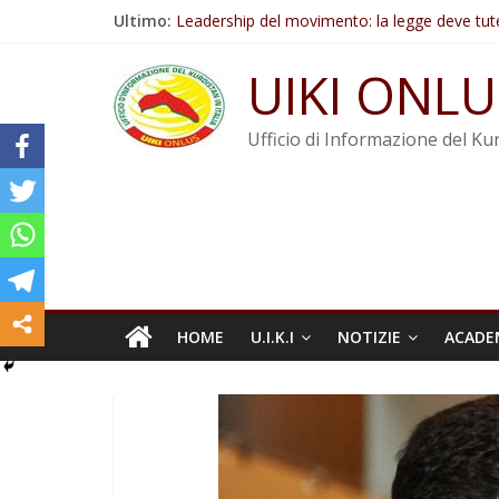
Salta
Ultimo:
Leadership del movimento: la legge deve tut
al
Commissione donne del KNK: Şengal è di nu
contenuto
Non tenere conto della situazione di Rêber A
UIKI ONLU
Il KNK chiede un’azione internazionale contro i
Abdullah Öcalan: Le legge negativa deve esse
Ufficio di Informazione del Kur
HOME
U.I.K.I
NOTIZIE
ACADE