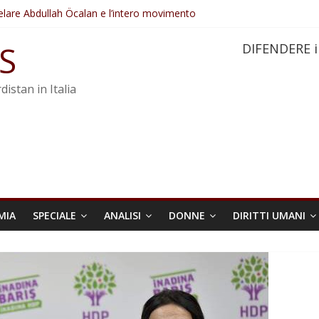
elare Abdullah Öcalan e l’intero movimento
ovo sotto minaccia
po ostacolerebbe l’attuazione della legge
S
DIFENDERE i
 crimini di guerra dell’Iran
re trasformata in legge positiva
distan in Italia
MIA
SPECIALE
ANALISI
DONNE
DIRITTI UMANI