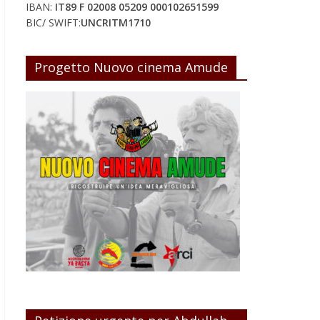
IBAN:
IT89 F 02008 05209 000102651599
BIC/ SWIFT:
UNCRITM1710
Progetto Nuovo cinema Amude