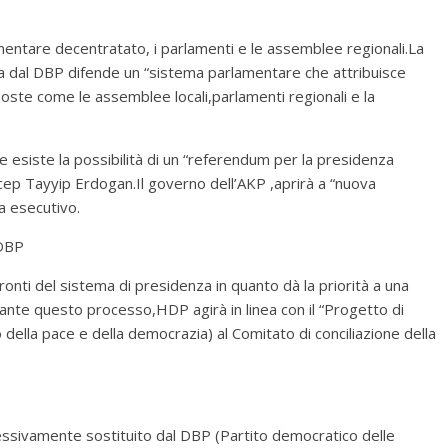
entare decentratato, i parlamenti e le assemblee regionali.La
a dal DBP difende un “sistema parlamentare che attribuisce
poste come le assemblee locali,parlamenti regionali e la
e esiste la possibilità di un “referendum per la presidenza
cep Tayyip Erdogan.Il governo dell’AKP ,aprirà a “nuova
za esecutivo.
 DBP
nti del sistema di presidenza in quanto dà la priorità a una
urante questo processo,HDP agirà in linea con il “Progetto di
 della pace e della democrazia) al Comitato di conciliazione della
essivamente sostituito dal DBP (Partito democratico delle