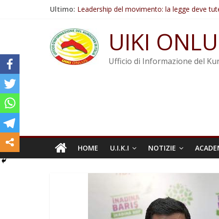
Salta
Ultimo:
Leadership del movimento: la legge deve tut
al
Commissione donne del KNK: Şengal è di nu
contenuto
Non tenere conto della situazione di Rêber A
UIKI ONLU
Il KNK chiede un’azione internazionale contro i
Abdullah Öcalan: Le legge negativa deve esse
Ufficio di Informazione del Kur
HOME
U.I.K.I
NOTIZIE
ACADE