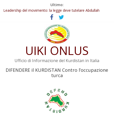
Salta
Ultimo:
al
Leadership del movimento: la legge deve tutelare Abdullah
contenuto
Öcalan e l’intero movimento
Commissione donne del KNK: Şengal è di nuovo sotto minaccia
Non tenere conto della situazione di Rêber Apo ostacolerebbe
l’attuazione della legge
Il KNK chiede un’azione internazionale contro i crimini di guerra
dell’Iran
UIKI ONLUS
Abdullah Öcalan: Le legge negativa deve essere trasformata in
legge positiva
Ufficio di Informazione del Kurdistan in Italia
DIFENDERE il KURDISTAN Contro l’occupazione
turca