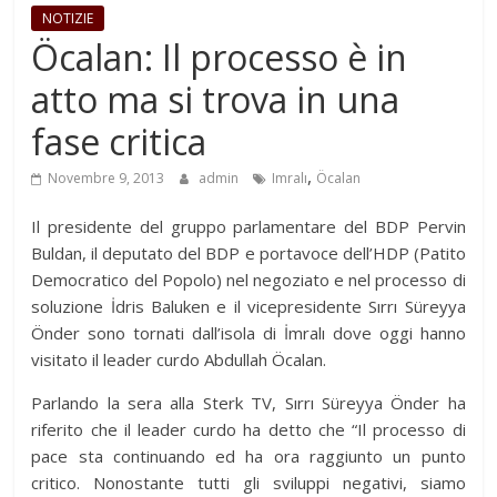
NOTIZIE
Öcalan: Il processo è in
atto ma si trova in una
fase critica
,
Novembre 9, 2013
admin
Imralı
Öcalan
Il presidente del gruppo parlamentare del BDP Pervin
Buldan, il deputato del BDP e portavoce dell’HDP (Patito
Democratico del Popolo) nel negoziato e nel processo di
soluzione İdris Baluken e il vicepresidente Sırrı Süreyya
Önder sono tornati dall’isola di İmralı dove oggi hanno
visitato il leader curdo Abdullah Öcalan.
Parlando la sera alla Sterk TV, Sırrı Süreyya Önder ha
riferito che il leader curdo ha detto che “Il processo di
pace sta continuando ed ha ora raggiunto un punto
critico. Nonostante tutti gli sviluppi negativi, siamo