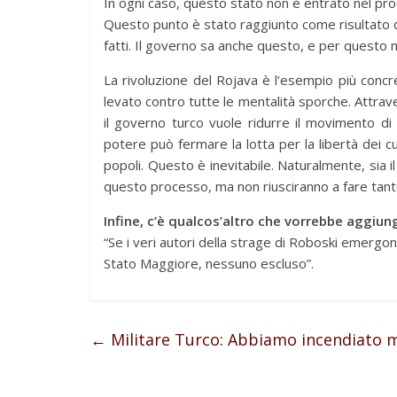
In ogni caso, questo stato non è entrato nel p
Questo punto è stato raggiunto come risultato de
fatti. Il governo sa anche questo, e per questo m
La rivoluzione del Rojava è l’esempio più concre
levato contro tutte le mentalità sporche. Attrav
il governo turco vuole ridurre il movimento di
potere può fermare la lotta per la libertà dei cu
popoli. Questo è inevitabile. Naturalmente, sia i
questo processo, ma non riusciranno a fare tanto
Infine, c’è qualcos’altro che vorrebbe aggiun
“Se i veri autori della strage di Roboski emergono
Stato Maggiore, nessuno escluso”.
←
Militare Turco: Abbiamo incendiato mo