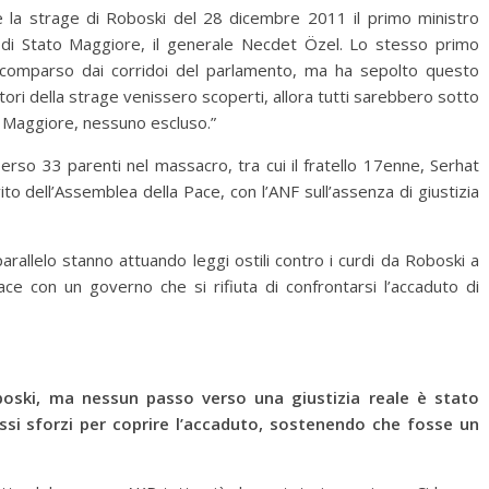
 la strage di Roboski del 28 dicembre 2011 il primo ministro
 di Stato Maggiore, il generale Necdet Özel. Lo stesso primo
comparso dai corridoi del parlamento, ma ha sepolto questo
utori della strage venissero scoperti, allora tutti sarebbero sotto
to Maggiore, nessuno escluso.”
rso 33 parenti nel massacro, tra cui il fratello 17enne, Serhat
ito dell’Assemblea della Pace, con l’ANF sull’assenza di giustizia
arallelo stanno attuando leggi ostili contro i curdi da Roboski a
 con un governo che si rifiuta di confrontarsi l’accaduto di
oski, ma nessun passo verso una giustizia reale è stato
ossi sforzi per coprire l’accaduto, sostenendo che fosse un