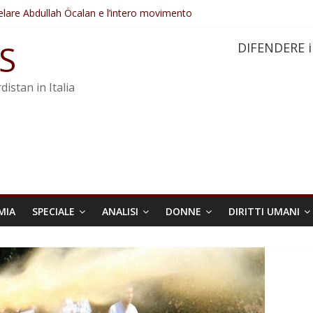
elare Abdullah Öcalan e l’intero movimento
ovo sotto minaccia
po ostacolerebbe l’attuazione della legge
S
DIFENDERE i
 crimini di guerra dell’Iran
re trasformata in legge positiva
distan in Italia
MIA
SPECIALE
ANALISI
DONNE
DIRITTI UMANI