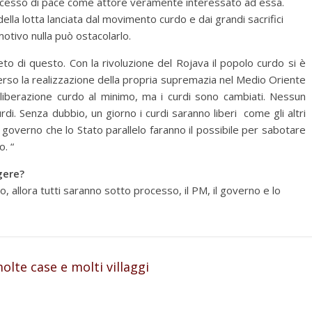
rocesso di pace come attore veramente interessato ad essa.
lla lotta lanciata dal movimento curdo e dai grandi sacrifici
otivo nulla può ostacolarlo.
to di questo. Con la rivoluzione del Rojava il popolo curdo si è
erso la realizzazione della propria supremazia nel Medio Oriente
 liberazione curdo al minimo, ma i curdi sono cambiati. Nessun
rdi. Senza dubbio, un giorno i curdi saranno liberi come gli altri
l governo che lo Stato parallelo faranno il possibile per sabotare
. “
gere?
, allora tutti saranno sotto processo, il PM, il governo e lo
lte case e molti villaggi