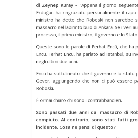
di Zeynep Kuray –
“Appena il giorno seguente
Erdoğan ha ringraziato personalmente il capo
ministro ha detto che Roboski non sarebbe s
massacro nel labirinto buio di Ankara. Se i veri a
processo, il primo ministro, il governo e lo Sta
Queste sono le parole di Ferhat Encü, che ha pe
Encü. Ferhat Encü, ha parlato ad Istanbul, su inv
negli ultimi due anni.
Encü ha sottolineato che il governo e lo stato p
Gever, aggiungendo che non ci può essere pace
Roboski.
È ormai chiaro chi sono i contrabbandieri.
Sono passati due anni dal massacro di Rob
compiuto. Al contrario, sono stati fatti gr
incidente. Cosa ne pensi di questo?