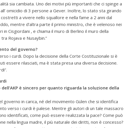
lità sia cambiata. Uno dei motivi più importanti che ci spinge a
 all’ omicidio di 3 persone a Gever. Inoltre, lo stato sta girando
 costretti a vivere nello squallore e nella fame a 2 anni dal
eddo, mentre d’altra parte il primo ministro, che è velenoso nei
i in Cisgiordani , e chiama il muro di Berlino il muro della
i tra Rojava e Nusaybin.”
ento del governo?
erso i curdi. Dopo la decisione della Corte Costituzionale si è
i essere rilasciati, ma è stata presa una diversa decisione.
di”.
urdi
dell’AKP è sincero per quanto riguarda la soluzione della
l governo in carica, né del movimento Gülen che si identifica
ento verso i curdi è palese. Mentre gli autori di un tale massacro
no identificati, come può essere realizzata la pace? Come può
zione nella lingua madre, il più naturale dei diritti, non è concesso?