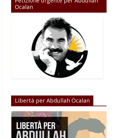
Petizione urgente per Abdullah
Ocalan
Libertà per Abdullah Öcalan