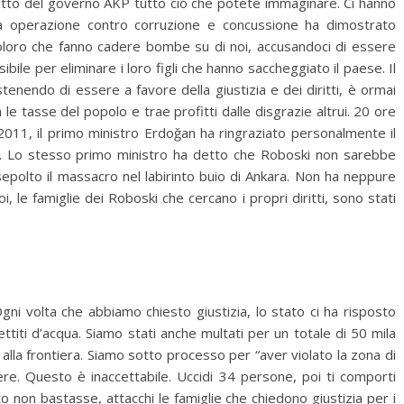
detto del governo AKP tutto ciò che potete immaginare. Ci hanno
ima operazione contro corruzione e concussione ha dimostrato
Coloro che fanno cadere bombe su di noi, accusandoci di essere
bile per eliminare i loro figli che hanno saccheggiato il paese. Il
tenendo di essere a favore della giustizia e dei diritti, è ormai
le tasse del popolo e trae profitti dalle disgrazie altrui. 20 ore
011, il primo ministro Erdoğan ha ringraziato personalmente il
. Lo stesso primo ministro ha detto che Roboski non sarebbe
epolto il massacro nel labirinto buio di Ankara. Non ha neppure
oi, le famiglie dei Roboski che cercano i propri diritti, sono stati
Ogni volta che abbiamo chiesto giustizia, lo stato ci ha risposto
titi d’acqua. Siamo stati anche multati per un totale di 50 mila
lla frontiera. Siamo sotto processo per “aver violato la zona di
ere. Questo è inaccettabile. Uccidi 34 persone, poi ti comporti
non bastasse, attacchi le famiglie che chiedono giustizia per i