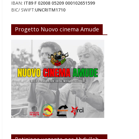
IBAN:
IT89 F 02008 05209 000102651599
BIC/ SWIFT:
UNCRITM1710
Progetto Nuovo cinema Amude