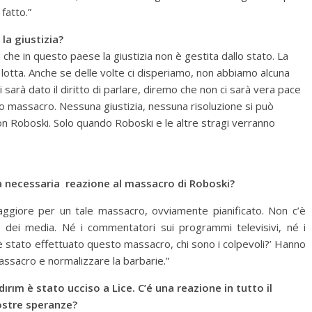
fatto.”
 la giustizia?
e in questo paese la giustizia non è gestita dallo stato. La
 lotta. Anche se delle volte ci disperiamo, non abbiamo alcuna
ci sarà dato il diritto di parlare, diremo che non ci sarà vera pace
 massacro. Nessuna giustizia, nessuna risoluzione si può
n Roboski. Solo quando Roboski e le altre stragi verranno
la necessaria reazione al massacro di Roboski?
ggiore per un tale massacro, ovviamente pianificato. Non c’è
 dei media. Né i commentatori sui programmi televisivi, né i
è stato effettuato questo massacro, chi sono i colpevoli?’ Hanno
assacro e normalizzare la barbarie.”
ırım è stato ucciso a Lice. C’é una reazione in tutto il
vostre speranze?