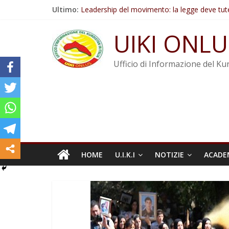
Salta
Ultimo:
Leadership del movimento: la legge deve tut
al
Commissione donne del KNK: Şengal è di nu
contenuto
Non tenere conto della situazione di Rêber A
UIKI ONLU
Il KNK chiede un’azione internazionale contro i
Abdullah Öcalan: Le legge negativa deve esse
Ufficio di Informazione del Kur
HOME
U.I.K.I
NOTIZIE
ACADE