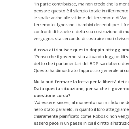
“In parte contribuisce, ma non credo che la menta
pensare questo è il silenzio totale in riferimento
le spalle anche alle vittime del terremoto di Van,
terremoto. Ignorano i bambini deceduti per il fr
confronti di Israele e della sua costruzione di mur
vergogna, sta cercando di costruire muri divisor
A cosa attribuisce questo doppio atteggiam
“Penso che il governo stia attuando leggi ostili v
detto che i parlamentari del BDP sarebbero dovut
Questo ha dimostrato l’approccio generale ai cur
Nulla può fermare la lotta per la libertà dei c
Data questa situazione, pensa che il governo 
questione curda?
“Ad essere sinceri, al momento non mi fido né de
nello stato parallelo, in quanto il loro atteggiam
chiaramente pianificato come Roboski non vengo
esserci pace in un paese in cui il diritto all’istru