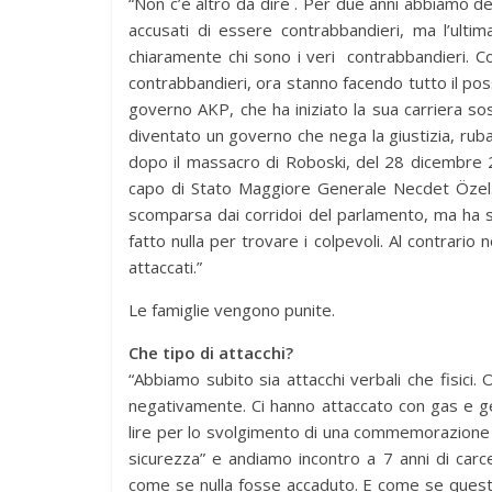
“Non c’è altro da dire . Per due anni abbiamo 
accusati di essere contrabbandieri, ma l’ult
chiaramente chi sono i veri contrabbandieri. 
contrabbandieri, ora stanno facendo tutto il possi
governo AKP, che ha iniziato la sua carriera sos
diventato un governo che nega la giustizia, ruba 
dopo il massacro di Roboski, del 28 dicembre 2
capo di Stato Maggiore Generale Necdet Özel
scomparsa dai corridoi del parlamento, ma ha s
fatto nulla per trovare i colpevoli. Al contrario n
attaccati.”
Le famiglie vengono punite.
Che tipo di attacchi?
“Abbiamo subito sia attacchi verbali che fisici. 
negativamente. Ci hanno attaccato con gas e get
lire per lo svolgimento di una commemorazione a
sicurezza” e andiamo incontro a 7 anni di carc
come se nulla fosse accaduto. E come se questo 