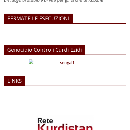
un luogo di studio e di vita
per gli orfani di Kobane
FERMATE LE ESECUZIONI
Genocidio Contro i Curdi Ezidi
LINKS