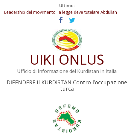
Salta
Ultimo:
Abdullah Öcalan: Le legge negativa deve essere trasformata in
al
legge positiva
contenuto
Leadership del movimento: la legge deve tutelare Abdullah
Öcalan e l’intero movimento
Commissione donne del KNK: Şengal è di nuovo sotto minaccia
Non tenere conto della situazione di Rêber Apo ostacolerebbe
l’attuazione della legge
UIKI ONLUS
Il KNK chiede un’azione internazionale contro i crimini di guerra
dell’Iran
Ufficio di Informazione del Kurdistan in Italia
DIFENDERE il KURDISTAN Contro l’occupazione
turca