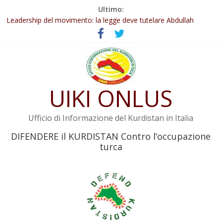
Salta
Ultimo:
Abdullah Öcalan: Le legge negativa deve essere trasformata in
al
legge positiva
contenuto
Leadership del movimento: la legge deve tutelare Abdullah
Öcalan e l’intero movimento
Commissione donne del KNK: Şengal è di nuovo sotto minaccia
Non tenere conto della situazione di Rêber Apo ostacolerebbe
l’attuazione della legge
Il KNK chiede un’azione internazionale contro i crimini di guerra
UIKI ONLUS
dell’Iran
Ufficio di Informazione del Kurdistan in Italia
DIFENDERE il KURDISTAN Contro l’occupazione
turca