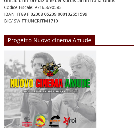
Ufficio di Informazione del Kurdistan In Italia Onlus
Codice Fiscale: 97165690583
IBAN:
IT89 F 02008 05209 000102651599
BIC/ SWIFT:
UNCRITM1710
Progetto Nuovo cinema Amude