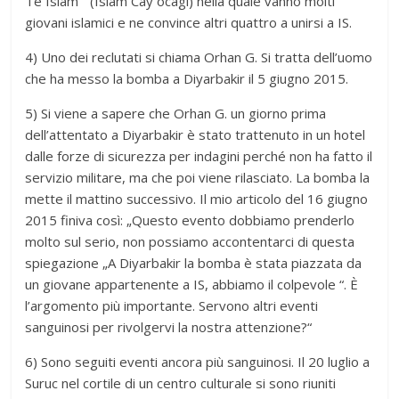
Tè Islam “ (Islam Cay ocagi) nella quale vanno molti
giovani islamici e ne convince altri quattro a unirsi a IS.
4) Uno dei reclutati si chiama Orhan G. Si tratta dell’uomo
che ha messo la bomba a Diyarbakir il 5 giugno 2015.
5) Si viene a sapere che Orhan G. un giorno prima
dell’attentato a Diyarbakir è stato trattenuto in un hotel
dalle forze di sicurezza per indagini perché non ha fatto il
servizio militare, ma che poi viene rilasciato. La bomba la
mette il mattino successivo. Il mio articolo del 16 giugno
2015 finiva così: „Questo evento dobbiamo prenderlo
molto sul serio, non possiamo accontentarci di questa
spiegazione „A Diyarbakir la bomba è stata piazzata da
un giovane appartenente a IS, abbiamo il colpevole “. È
l’argomento più importante. Servono altri eventi
sanguinosi per rivolgervi la nostra attenzione?“
6) Sono seguiti eventi ancora più sanguinosi. Il 20 luglio a
Suruc nel cortile di un centro culturale si sono riuniti