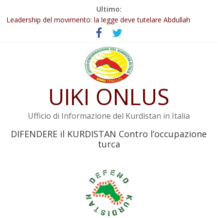
Salta
Ultimo:
al
Abdullah Öcalan: Le legge negativa deve essere trasformata in
legge positiva
contenuto
Leadership del movimento: la legge deve tutelare Abdullah
Öcalan e l’intero movimento
Commissione donne del KNK: Şengal è di nuovo sotto minaccia
Non tenere conto della situazione di Rêber Apo ostacolerebbe
l’attuazione della legge
UIKI ONLUS
Il KNK chiede un’azione internazionale contro i crimini di guerra
dell’Iran
Ufficio di Informazione del Kurdistan in Italia
DIFENDERE il KURDISTAN Contro l’occupazione
turca