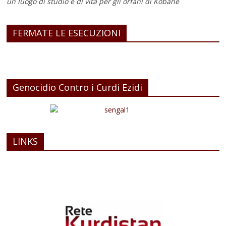
un luogo di studio e di vita
per gli orfani di Kobane
FERMATE LE ESECUZIONI
Genocidio Contro i Curdi Ezidi
LINKS