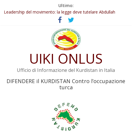
Salta
Ultimo:
Abdullah Öcalan: Le legge negativa deve essere trasformata in
al
legge positiva
contenuto
Leadership del movimento: la legge deve tutelare Abdullah
Öcalan e l’intero movimento
Commissione donne del KNK: Şengal è di nuovo sotto minaccia
Non tenere conto della situazione di Rêber Apo ostacolerebbe
l’attuazione della legge
UIKI ONLUS
Il KNK chiede un’azione internazionale contro i crimini di guerra
dell’Iran
Ufficio di Informazione del Kurdistan in Italia
DIFENDERE il KURDISTAN Contro l’occupazione
turca