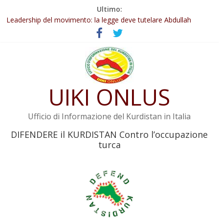
Salta
Ultimo:
al
Abdullah Öcalan: Le legge negativa deve essere trasformata in
legge positiva
contenuto
Leadership del movimento: la legge deve tutelare Abdullah
Öcalan e l’intero movimento
Commissione donne del KNK: Şengal è di nuovo sotto minaccia
Non tenere conto della situazione di Rêber Apo ostacolerebbe
l’attuazione della legge
UIKI ONLUS
Il KNK chiede un’azione internazionale contro i crimini di guerra
dell’Iran
Ufficio di Informazione del Kurdistan in Italia
DIFENDERE il KURDISTAN Contro l’occupazione
turca