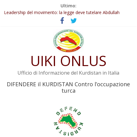
Salta
Ultimo:
Abdullah Öcalan: Le legge negativa deve essere trasformata in
al
legge positiva
contenuto
Leadership del movimento: la legge deve tutelare Abdullah
Öcalan e l’intero movimento
Commissione donne del KNK: Şengal è di nuovo sotto minaccia
Non tenere conto della situazione di Rêber Apo ostacolerebbe
l’attuazione della legge
UIKI ONLUS
Il KNK chiede un’azione internazionale contro i crimini di guerra
dell’Iran
Ufficio di Informazione del Kurdistan in Italia
DIFENDERE il KURDISTAN Contro l’occupazione
turca