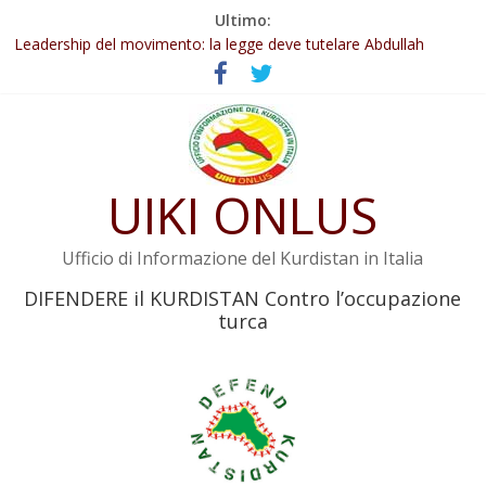
Salta
Ultimo:
Abdullah Öcalan: Le legge negativa deve essere trasformata in
al
legge positiva
contenuto
Leadership del movimento: la legge deve tutelare Abdullah
Öcalan e l’intero movimento
Commissione donne del KNK: Şengal è di nuovo sotto minaccia
Non tenere conto della situazione di Rêber Apo ostacolerebbe
l’attuazione della legge
UIKI ONLUS
Il KNK chiede un’azione internazionale contro i crimini di guerra
dell’Iran
Ufficio di Informazione del Kurdistan in Italia
DIFENDERE il KURDISTAN Contro l’occupazione
turca