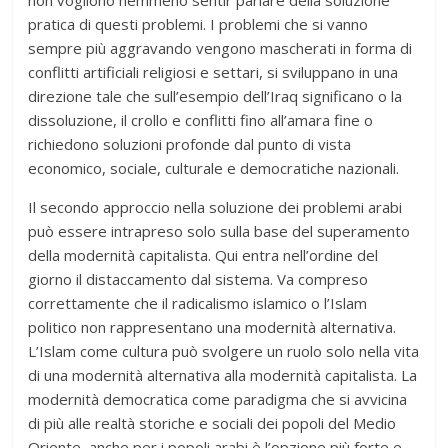
non vogliono nemmeno sentir parlare della soluzione
pratica di questi problemi. I problemi che si vanno
sempre più aggravando vengono mascherati in forma di
conflitti artificiali religiosi e settari, si sviluppano in una
direzione tale che sull’esempio dell’Iraq significano o la
dissoluzione, il crollo e conflitti fino all’amara fine o
richiedono soluzioni profonde dal punto di vista
economico, sociale, culturale e democratiche nazionali.
Il secondo approccio nella soluzione dei problemi arabi
può essere intrapreso solo sulla base del superamento
della modernità capitalista. Qui entra nell’ordine del
giorno il distaccamento dal sistema. Va compreso
correttamente che il radicalismo islamico o l’Islam
politico non rappresentano una modernità alternativa.
L’Islam come cultura può svolgere un ruolo solo nella vita
di una modernità alternativa alla modernità capitalista. La
modernità democratica come paradigma che si avvicina
di più alle realtà storiche e sociali dei popoli del Medio
Oriente, anche per i popoli arabi è l’opzione più forte e