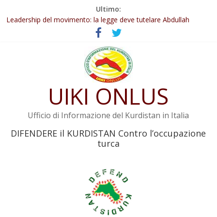
Salta
Ultimo:
Abdullah Öcalan: Le legge negativa deve essere trasformata in
al
legge positiva
contenuto
Leadership del movimento: la legge deve tutelare Abdullah
Öcalan e l’intero movimento
Commissione donne del KNK: Şengal è di nuovo sotto minaccia
Non tenere conto della situazione di Rêber Apo ostacolerebbe
l’attuazione della legge
Il KNK chiede un’azione internazionale contro i crimini di guerra
UIKI ONLUS
dell’Iran
Ufficio di Informazione del Kurdistan in Italia
DIFENDERE il KURDISTAN Contro l’occupazione
turca