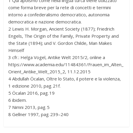
1 Qui apoismo come nella lingua turca viene utilizzato
come forma breve per la rete di concetti e termini
intorno a confederalismo democratico, autonomia
democratica e nazione democratica.
2 Lewis H. Morgan, Ancient Society (1877); Friedrich
Engels, The Origin of the Family, Private Property and
the State (1894); und V. Gordon Childe, Man Makes
Himself
3 cfr.: Helga Vogel, Antike Welt 2015/2, online a
https://www.academia.edu/11484361/Frauen_im_Alten_
Orient_Antike_Welt_2015_2, 11.12.2015
4 Abdullah Öcalan, Oltre lo Stato, il potere e la violenza,
1 edizione 2010, pag. 21f.
5 Öcalan 2016, pag. 19
6 ibidem.
7 Nimni 2013, pag. 5
8 Gellner 1997, pag. 239–240