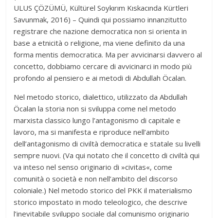
ULUS ÇÖZÜMÜ, Kültürel Soykırım Kıskacında Kürtleri
Savunmak, 2016) – Quindi qui possiamo innanzitutto
registrare che nazione democratica non si orienta in
base a etnicità o religione, ma viene definito da una
forma mentis democratica. Ma per avvicinarsi davvero al
concetto, dobbiamo cercare di avvicinarci in modo più
profondo al pensiero e ai metodi di Abdullah Öcalan.
Nel metodo storico, dialettico, utilizzato da Abdullah
Öcalan la storia non si sviluppa come nel metodo
marxista classico lungo l’antagonismo di capitale e
lavoro, ma si manifesta e riproduce nell’ambito
dell’antagonismo di civiltà democratica e statale su livelli
sempre nuovi. (Va qui notato che il concetto di civiltà qui
va inteso nel senso originario di »civitas«, come
comunità o società e non nell’ambito del discorso
coloniale.) Nel metodo storico del PKK il materialismo
storico impostato in modo teleologico, che descrive
l’inevitabile sviluppo sociale dal comunismo originario