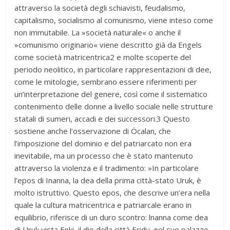
attraverso la società degli schiavisti, feudalismo,
capitalismo, socialismo al comunismo, viene inteso come
non immutabile. La »società naturale« o anche il
»comunismo originario« viene descritto già da Engels
come società matricentrica2 e molte scoperte del
periodo neolitico, in particolare rappresentazioni di dee,
come le mitologie, sembrano essere riferimenti per
un’interpretazione del genere, così come il sistematico
contenimento delle donne a livello sociale nelle strutture
statali di sumeri, accadi e dei successori.3 Questo
sostiene anche l’osservazione di Öcalan, che
l’imposizione del dominio e del patriarcato non era
inevitabile, ma un processo che è stato mantenuto
attraverso la violenza e il tradimento: »In particolare
l’epos di Inanna, la dea della prima città-stato Uruk, è
molto istruttivo. Questo epos, che descrive un’era nella
quale la cultura matricentrica e patriarcale erano in
equilibrio, riferisce di un duro scontro: lnanna come dea
di Uruk vista Enki, il dio della città Eridu, nel suo palazzo,