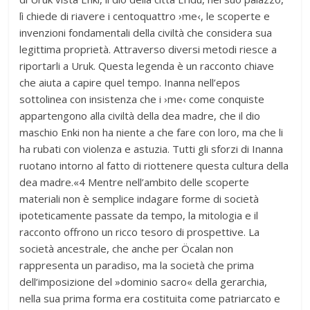
lì chiede di riavere i centoquattro ›me‹, le scoperte e
invenzioni fondamentali della civiltà che considera sua
legittima proprietà. Attraverso diversi metodi riesce a
riportarli a Uruk. Questa legenda è un racconto chiave
che aiuta a capire quel tempo. Inanna nell’epos
sottolinea con insistenza che i ›me‹ come conquiste
appartengono alla civiltà della dea madre, che il dio
maschio Enki non ha niente a che fare con loro, ma che li
ha rubati con violenza e astuzia. Tutti gli sforzi di Inanna
ruotano intorno al fatto di riottenere questa cultura della
dea madre.«4 Mentre nell’ambito delle scoperte
materiali non è semplice indagare forme di società
ipoteticamente passate da tempo, la mitologia e il
racconto offrono un ricco tesoro di prospettive. La
società ancestrale, che anche per Öcalan non
rappresenta un paradiso, ma la società che prima
dell’imposizione del »dominio sacro« della gerarchia,
nella sua prima forma era costituita come patriarcato e