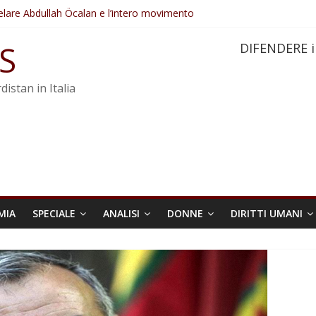
elare Abdullah Öcalan e l’intero movimento
ovo sotto minaccia
po ostacolerebbe l’attuazione della legge
S
DIFENDERE i
 crimini di guerra dell’Iran
re trasformata in legge positiva
distan in Italia
MIA
SPECIALE
ANALISI
DONNE
DIRITTI UMANI