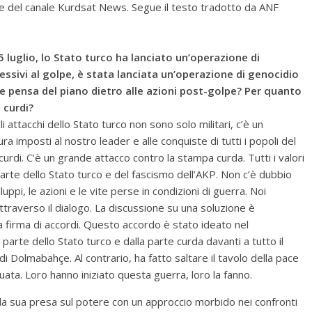
e del canale Kurdsat News. Segue il testo tradotto da ANF
5 luglio, lo Stato turco ha lanciato un’operazione di
essivi al golpe, è stata lanciata un’operazione di genocidio
ale pensa del piano dietro alle azioni post-golpe? Per quanto
 curdi?
 attacchi dello Stato turco non sono solo militari, c’è un
a imposti al nostro leader e alle conquiste di tutti i popoli del
 curdi. C’è un grande attacco contro la stampa curda. Tutti i valori
rte dello Stato turco e del fascismo dell’AKP. Non c’è dubbio
ppi, le azioni e le vite perse in condizioni di guerra. Noi
traverso il dialogo. La discussione su una soluzione è
a firma di accordi. Questo accordo è stato ideato nel
rte dello Stato turco e dalla parte curda davanti a tutto il
 Dolmabahçe. Al contrario, ha fatto saltare il tavolo della pace
nuata. Loro hanno iniziato questa guerra, loro la fanno.
a sua presa sul potere con un approccio morbido nei confronti