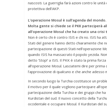
nascosti. La guerriglia farà azioni contro le unità 
protettiva dell’AKP.
L’operazione Mosul è sull’agenda del mondo. 
Molta gente si chiede se il PKK parteciperà a
all’operazione Mosul che ha creato una crisi t
Non è certo chi è contro ISIS e chi no. ISIS ha a
Stati del genere hanno detto chiaramente che non
partecipazione di questi Stati nell’operazione Mo
quando ISIS ha massacrato il popolo yezida. Nono
detto ‘Stop!’ a ISIS. Il PKK è stato la prima for
all’operazione Mosul. Lasciatemi dire per prima 
l’approvazione di qualcuno e che anche adesso n
In secondo luogo la Turchia costituisce un prob
il motivo per il quale vogliono partecipare all’o
partecipazione della Turchia e dei gruppi che ha
Kurdistan del sud. Il nuovo concetto della Turchia
occidentale e occupare Mosul. Il Kurdistan del su