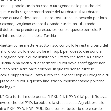
ono. Il popolo curdo ha creato un’agenda nelle politiche del
uiste nella regione meridionale del Kurdistan. Il Kurdistan
ione di una federazione. Il nord costituisce un pericolo per loro
oro dicono, “Vogliono creare il Grande Kurdistan”. Il Grande
indi dobbiamo prendere precauzioni contro questo pericolo. E
l’interno dei confini della Turchia.
iettivi come mettere sotto il suo controllo le restanti parti del
 il loro controllo e controllare l’Iraq. È per questo che sono a
La ragione per la quale insistono sul fatto che forze a Bashiqa
urchia lo ha deciso. “Per fermare i curdi devo sconfiggere non
trovano nelle altre parti,” dicono. In questo senso tutte le
cchi sviluppati dallo Stato turco con la leadership di Erdoğan e di
iste dei curdi. A questo fine stanno implementando politiche
una legge.
 Ora tutto il modo pensa “il PKK è lì, il PYD è là” per il Rojava.
 invece che del PYD, farebbero la stessa cosa. Agirebbero allo
tro PKK, PYD, KDP, PUK. Sono contro tutto ciò che è curdo.