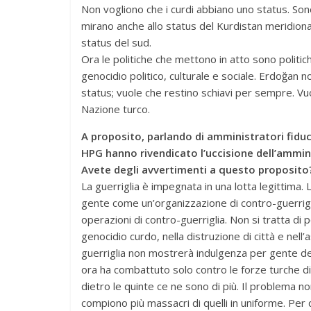
Non vogliono che i curdi abbiano uno status. Sono 
mirano anche allo status del Kurdistan meridional
status del sud.
Ora le politiche che mettono in atto sono politiche
genocidio politico, culturale e sociale. Erdoğan 
status; vuole che restino schiavi per sempre. Vuo
Nazione turco.
A proposito, parlando di amministratori fiducia
HPG hanno rivendicato l’uccisione dell’ammin
Avete degli avvertimenti a questo proposito
La guerriglia è impegnata in una lotta legittima. L
gente come un’organizzazione di contro-guerrigli
operazioni di contro-guerriglia. Non si tratta di
genocidio curdo, nella distruzione di città e nell
guerriglia non mostrerà indulgenza per gente del
ora ha combattuto solo contro le forze turche di i
dietro le quinte ce ne sono di più. Il problema non s
compiono più massacri di quelli in uniforme. Per 