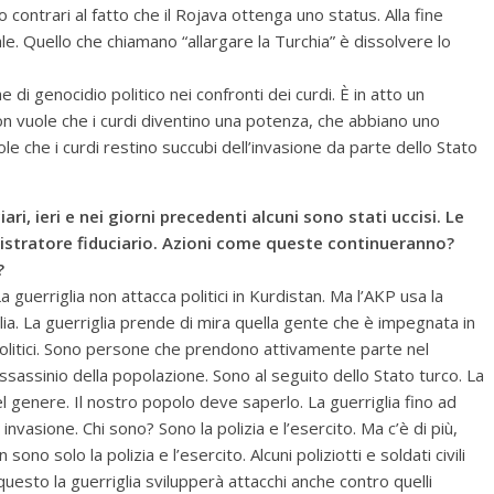
contrari al fatto che il Rojava ottenga uno status. Alla fine
e. Quello che chiamano “allargare la Turchia” è dissolvere lo
 di genocidio politico nei confronti dei curdi. È in atto un
non vuole che i curdi diventino una potenza, che abbiano uno
le che i curdi restino succubi dell’invasione da parte dello Stato
ri, ieri e nei giorni precedenti alcuni sono stati uccisi. Le
istratore fiduciario. Azioni come queste continueranno?
?
a guerriglia non attacca politici in Kurdistan. Ma l’AKP usa la
a. La guerriglia prende di mira quella gente che è impegnata in
 politici. Sono persone che prendono attivamente parte nel
’assassinio della popolazione. Sono al seguito dello Stato turco. La
 genere. Il nostro popolo deve saperlo. La guerriglia fino ad
nvasione. Chi sono? Sono la polizia e l’esercito. Ma c’è di più,
ono solo la polizia e l’esercito. Alcuni poliziotti e soldati civili
questo la guerriglia svilupperà attacchi anche contro quelli