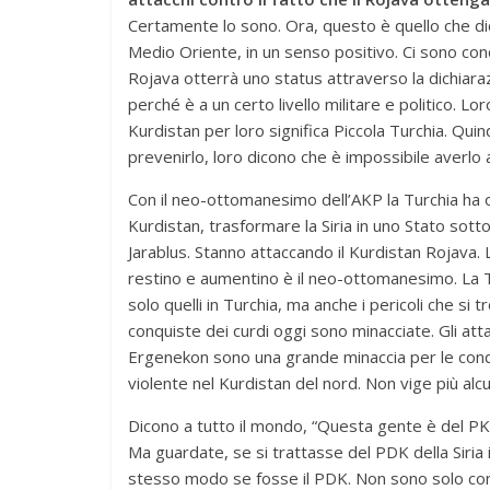
Certamente lo sono. Ora, questo è quello che dic
Medio Oriente, in un senso positivo. Ci sono conq
Rojava otterrà uno status attraverso la dichiaraz
perché è a un certo livello militare e politico. L
Kurdistan per loro significa Piccola Turchia. Qu
prevenirlo, loro dicono che è impossibile averlo al
Con il neo-ottomanesimo dell’AKP la Turchia ha ob
Kurdistan, trasformare la Siria in uno Stato sotto
Jarablus. Stanno attaccando il Kurdistan Rojava. 
restino e aumentino è il neo-ottomanesimo. La T
solo quelli in Turchia, ma anche i pericoli che si 
conquiste dei curdi oggi sono minacciate. Gli atta
Ergenekon sono una grande minaccia per le conqu
violente nel Kurdistan del nord. Non vige più alc
Dicono a tutto il mondo, “Questa gente è del PKK”.
Ma guardate, se si trattasse del PDK della Siria
stesso modo se fosse il PDK. Non sono solo con