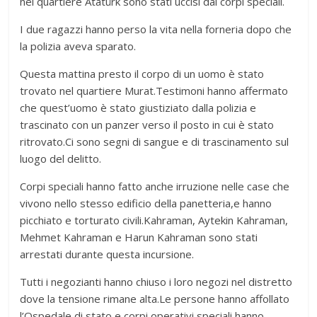
nel quartiere Atatürk sono stati uccisi dai corpi speciali.
I due ragazzi hanno perso la vita nella forneria dopo che
la polizia aveva sparato.
Questa mattina presto il corpo di un uomo è stato
trovato nel quartiere Murat.Testimoni hanno affermato
che quest’uomo è stato giustiziato dalla polizia e
trascinato con un panzer verso il posto in cui è stato
ritrovato.Ci sono segni di sangue e di trascinamento sul
luogo del delitto.
Corpi speciali hanno fatto anche irruzione nelle case che
vivono nello stesso edificio della panetteria,e hanno
picchiato e torturato civili.Kahraman, Aytekin Kahraman,
Mehmet Kahraman e Harun Kahraman sono stati
arrestati durante questa incursione.
Tutti i negozianti hanno chiuso i loro negozi nel distretto
dove la tensione rimane alta.Le persone hanno affollato
l’Ospedale di stato e corpi operativi speciali hanno