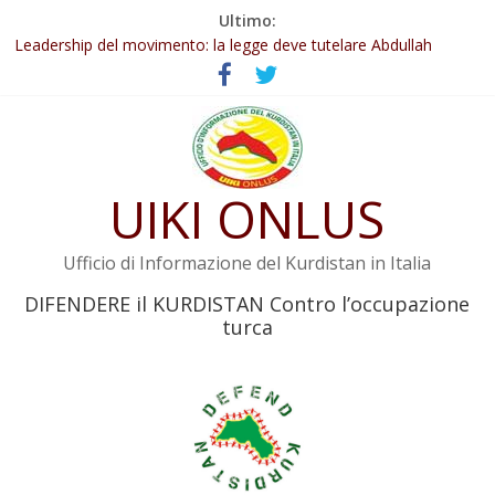
Salta
Ultimo:
Abdullah Öcalan: Le legge negativa deve essere trasformata in
al
legge positiva
contenuto
Leadership del movimento: la legge deve tutelare Abdullah
Öcalan e l’intero movimento
Commissione donne del KNK: Şengal è di nuovo sotto minaccia
Non tenere conto della situazione di Rêber Apo ostacolerebbe
l’attuazione della legge
UIKI ONLUS
Il KNK chiede un’azione internazionale contro i crimini di guerra
dell’Iran
Ufficio di Informazione del Kurdistan in Italia
DIFENDERE il KURDISTAN Contro l’occupazione
turca