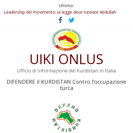
Salta
Ultimo:
al
Abdullah Öcalan: Le legge negativa deve essere trasformata in
legge positiva
contenuto
Leadership del movimento: la legge deve tutelare Abdullah
Öcalan e l’intero movimento
Commissione donne del KNK: Şengal è di nuovo sotto minaccia
Non tenere conto della situazione di Rêber Apo ostacolerebbe
l’attuazione della legge
UIKI ONLUS
Il KNK chiede un’azione internazionale contro i crimini di guerra
dell’Iran
Ufficio di Informazione del Kurdistan in Italia
DIFENDERE il KURDISTAN Contro l’occupazione
turca