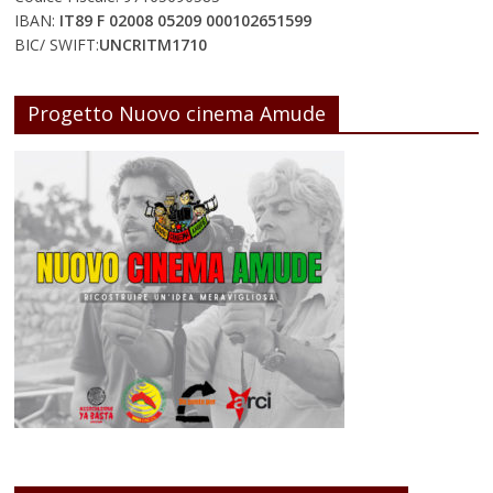
IBAN:
IT89 F 02008 05209 000102651599
BIC/ SWIFT:
UNCRITM1710
Progetto Nuovo cinema Amude