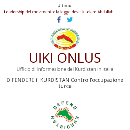
Salta
Ultimo:
Abdullah Öcalan: Le legge negativa deve essere trasformata in
al
legge positiva
contenuto
Leadership del movimento: la legge deve tutelare Abdullah
Öcalan e l’intero movimento
Commissione donne del KNK: Şengal è di nuovo sotto minaccia
Non tenere conto della situazione di Rêber Apo ostacolerebbe
l’attuazione della legge
UIKI ONLUS
Il KNK chiede un’azione internazionale contro i crimini di guerra
dell’Iran
Ufficio di Informazione del Kurdistan in Italia
DIFENDERE il KURDISTAN Contro l’occupazione
turca