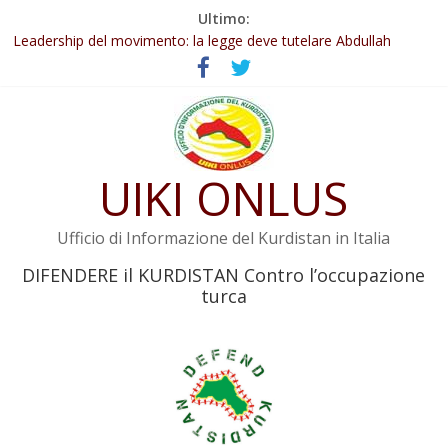
Salta
Ultimo:
Abdullah Öcalan: Le legge negativa deve essere trasformata in
al
legge positiva
contenuto
Leadership del movimento: la legge deve tutelare Abdullah
Öcalan e l’intero movimento
Commissione donne del KNK: Şengal è di nuovo sotto minaccia
Non tenere conto della situazione di Rêber Apo ostacolerebbe
l’attuazione della legge
Il KNK chiede un’azione internazionale contro i crimini di guerra
UIKI ONLUS
dell’Iran
Ufficio di Informazione del Kurdistan in Italia
DIFENDERE il KURDISTAN Contro l’occupazione
turca