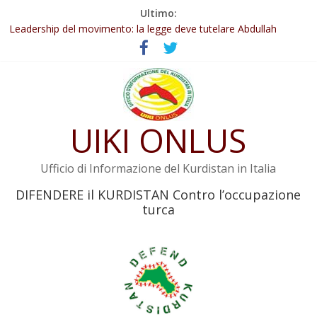
Salta
Ultimo:
Abdullah Öcalan: Le legge negativa deve essere trasformata in
al
legge positiva
contenuto
Leadership del movimento: la legge deve tutelare Abdullah
Öcalan e l’intero movimento
Commissione donne del KNK: Şengal è di nuovo sotto minaccia
Non tenere conto della situazione di Rêber Apo ostacolerebbe
l’attuazione della legge
UIKI ONLUS
Il KNK chiede un’azione internazionale contro i crimini di guerra
dell’Iran
Ufficio di Informazione del Kurdistan in Italia
DIFENDERE il KURDISTAN Contro l’occupazione
turca