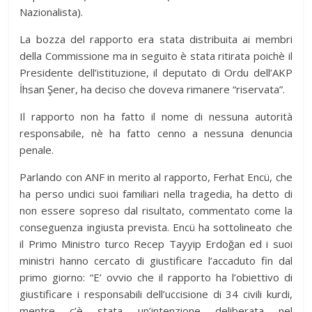
Nazionalista).
La bozza del rapporto era stata distribuita ai membri
della Commissione ma in seguito è stata ritirata poichè il
Presidente dell’istituzione, il deputato di Ordu dell’AKP
İhsan Şener, ha deciso che doveva rimanere “riservata”.
Il rapporto non ha fatto il nome di nessuna autorità
responsabile, nè ha fatto cenno a nessuna denuncia
penale.
Parlando con ANF in merito al rapporto, Ferhat Encü, che
ha perso undici suoi familiari nella tragedia, ha detto di
non essere sopreso dal risultato, commentato come la
conseguenza ingiusta prevista. Encü ha sottolineato che
il Primo Ministro turco Recep Tayyip Erdoğan ed i suoi
ministri hanno cercato di giustificare l’accaduto fin dal
primo giorno: “E’ ovvio che il rapporto ha l’obiettivo di
giustificare i responsabili dell’uccisione di 34 civili kurdi,
mentre c’è stata un’intenzione deliberata nel