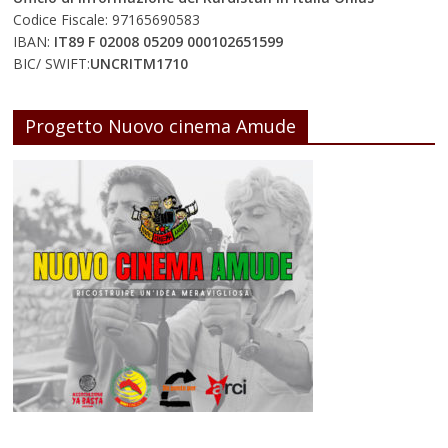
Codice Fiscale: 97165690583
IBAN:
IT89 F 02008 05209 000102651599
BIC/ SWIFT:
UNCRITM1710
Progetto Nuovo cinema Amude