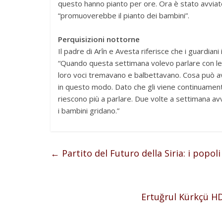
questo hanno pianto per ore. Ora è stato avvia
“promuoverebbe il pianto dei bambini”.
Perquisizioni nottorne
Il padre di Arîn e Avesta riferisce che i guardia
“Quando questa settimana volevo parlare con l
loro voci tremavano e balbettavano. Cosa può ave
in questo modo. Dato che gli viene continuamente
riescono più a parlare. Due volte a settimana av
i bambini gridano.”
←
Partito del Futuro della Siria: i popoli 
Ertuğrul Kürkçü HDP