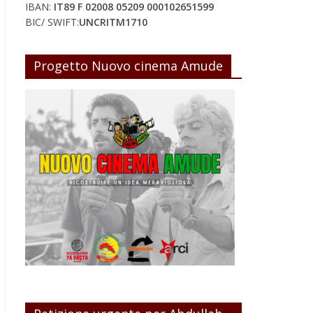
IBAN:
IT89 F 02008 05209 000102651599
BIC/ SWIFT:
UNCRITM1710
Progetto Nuovo cinema Amude