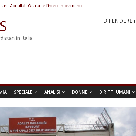
elare Abdullah Öcalan e l’intero movimento
ovo sotto minaccia
po ostacolerebbe l’attuazione della legge
S
DIFENDERE i
 crimini di guerra dell’Iran
re trasformata in legge positiva
distan in Italia
MIA
SPECIALE
ANALISI
DONNE
DIRITTI UMANI