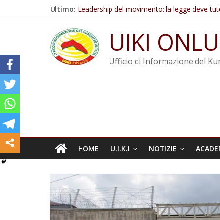
Salta
Ultimo:
Leadership del movimento: la legge deve tut
al
Commissione donne del KNK: Şengal è di nu
contenuto
Non tenere conto della situazione di Rêber A
UIKI ONLU
Il KNK chiede un’azione internazionale contro i
Abdullah Öcalan: Le legge negativa deve esse
Ufficio di Informazione del Kur
HOME
U.I.K.I
NOTIZIE
ACADE