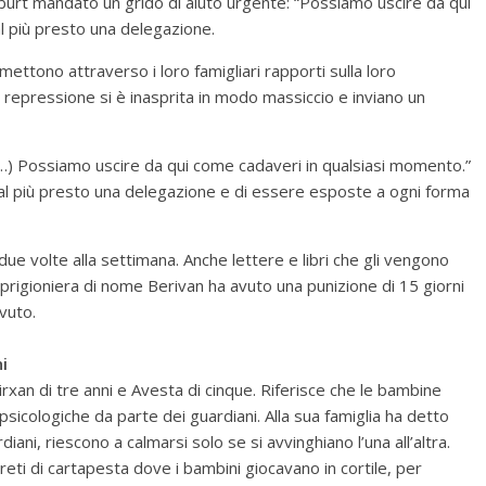
burt mandato un grido di aiuto urgente: “Possiamo uscire da qui
l più presto una delegazione.
mettono attraverso i loro famigliari rapporti sulla loro
a repressione si è inasprita in modo massiccio e inviano un
(…) Possiamo uscire da qui come cadaveri in qualsiasi momento.”
 al più presto una delegazione e di essere esposte a ogni forma
due volte alla settimana. Anche lettere e libri che gli vengono
rigioniera di nome Berivan ha avuto una punizione di 15 giorni
vuto.
i
Mirxan di tre anni e Avesta di cinque. Riferisce che le bambine
icologiche da parte dei guardiani. Alla sua famiglia ha detto
ni, riescono a calmarsi solo se si avvinghiano l’una all’altra.
areti di cartapesta dove i bambini giocavano in cortile, per