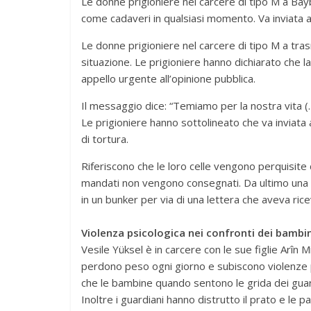
Le donne prigioniere nel carcere di tipo M a Bay
come cadaveri in qualsiasi momento. Va inviata a
Le donne prigioniere nel carcere di tipo M a tras
situazione. Le prigioniere hanno dichiarato che l
appello urgente all’opinione pubblica.
Il messaggio dice: “Temiamo per la nostra vita 
Le prigioniere hanno sottolineato che va inviata
di tortura.
Riferiscono che le loro celle vengono perquisite 
mandati non vengono consegnati. Da ultimo una p
in un bunker per via di una lettera che aveva rice
Violenza psicologica nei confronti dei bambin
Vesile Yüksel è in carcere con le sue figlie Arîn 
perdono peso ogni giorno e subiscono violenze ps
che le bambine quando sentono le grida dei guardia
Inoltre i guardiani hanno distrutto il prato e le p