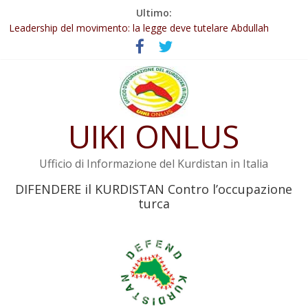
Salta
Ultimo:
Abdullah Öcalan: Le legge negativa deve essere trasformata in
al
legge positiva
contenuto
Leadership del movimento: la legge deve tutelare Abdullah
Öcalan e l’intero movimento
Commissione donne del KNK: Şengal è di nuovo sotto minaccia
Non tenere conto della situazione di Rêber Apo ostacolerebbe
l’attuazione della legge
UIKI ONLUS
Il KNK chiede un’azione internazionale contro i crimini di guerra
dell’Iran
Ufficio di Informazione del Kurdistan in Italia
DIFENDERE il KURDISTAN Contro l’occupazione
turca