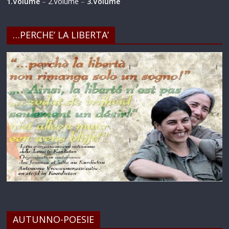
1.Volume
–
2.Volume
–
3.Volume
…PERCHE’ LA LIBERTA’
AUTUNNO-POESIE