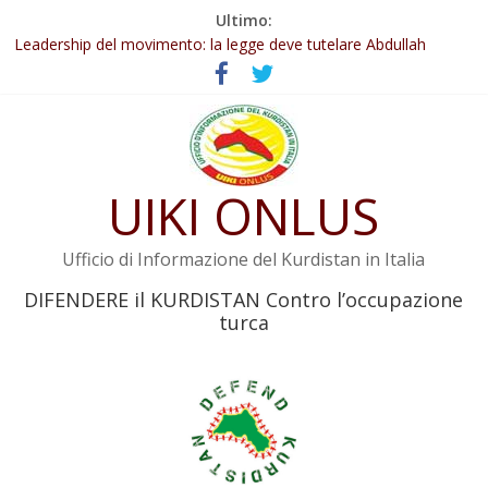
Salta
Ultimo:
Abdullah Öcalan: Le legge negativa deve essere trasformata in
al
legge positiva
contenuto
Leadership del movimento: la legge deve tutelare Abdullah
Öcalan e l’intero movimento
Commissione donne del KNK: Şengal è di nuovo sotto minaccia
Non tenere conto della situazione di Rêber Apo ostacolerebbe
l’attuazione della legge
UIKI ONLUS
Il KNK chiede un’azione internazionale contro i crimini di guerra
dell’Iran
Ufficio di Informazione del Kurdistan in Italia
DIFENDERE il KURDISTAN Contro l’occupazione
turca