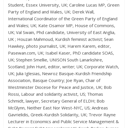
Student, Essex University, UK; Caroline Lucas MP, Green
Party of England and Wales, UK; Derek Wall,
International Coordinator of the Green Party of England
and Wales; UK; Kate Osamor MP, House of Commons,
UK; Val Swain, Phd candidate, University of East Anglia,
UK ; Houzan Mahmoud, Kurdish feminist activist; Sean
Hawkey, photo journalist, UK; Harem Karem, editor,
Pasewan.com, UK; Isabel Kaser, PhD candidate SOAS,
UK; Stephen Smellie, UNISON South Lanarkshire,
Scotland; John Hunt, editor, writer; UK; Corporate Watch,
UK; Julia Iglesias, Newroz Basque-Kurdish Friendship
Association, Basque Country; Joe Ryan, Chair of
Westminster Diocese for Peace and Justice, UK; Bob
Rossi, Labour and solidarity activist, US; Thomas
Schmidt, lawyer, Secretary General of ELDH; Bob
McGlynn, Neither East Nor West-NYC, US; Andreas
Gavrielidis, Greek-Kurdish Solidarity, UK; Trevor Rayne
Lecturer in Economics and Public Service Management &