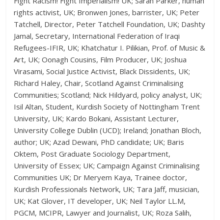
Fight Racism! Fight Imperialism! UK; Sarah Parker, human
rights activist, UK; Bronwen Jones, barrister, UK; Peter
Tatchell, Director, Peter Tatchell Foundation, UK; Dashty
Jamal, Secretary, International Federation of Iraqi
Refugees-IFIR, UK; Khatchatur I. Pilikian, Prof. of Music &
Art, UK; Oonagh Cousins, Film Producer, UK; Joshua
Virasami, Social Justice Activist, Black Dissidents, UK;
Richard Haley, Chair, Scotland Against Criminalising
Communities; Scotland; Nick Hildyard, policy analyst, UK;
Isil Altan, Student, Kurdish Society of Nottingham Trent
University, UK; Kardo Bokani, Assistant Lecturer,
University College Dublin (UCD); Ireland; Jonathan Bloch,
author; UK; Azad Dewani, PhD candidate; UK; Baris
Oktem, Post Graduate Sociology Department,
University of Essex; UK; Campaign Against Criminalising
Communities UK; Dr Meryem Kaya, Trainee doctor,
Kurdish Professionals Network, UK; Tara Jaff, musician,
UK; Kat Glover, IT developer, UK; Neil Taylor LL.M,
PGCM, MCIPR, Lawyer and Journalist, UK; Roza Salih,