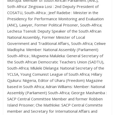
Moropa: Member of South African Parliament (ANC),
Soth-Africa’ Zingiswa Losi : 2nd Deputy President of
COSATU, South-Africa ; Jeef Radebe : Minister in the
Presidency for Performance Monitoring and Evaluation
(ANC), Lawyer, Former Political Prisoner, South-Africa;
Lechesa Tsenoli: Deputy Speaker of the South African
National Assembly, Former Minister of Local
Government and Traditional Affairs, South-Africa; Celiwe
Madlopha: Member: National Assembly (Parliament)
South-Africa ; Mugwena Maluleka: General Secretary of
the South African Democratic Teachers Union (SADTU),
South-Africa; Mluleki Dlelanga: National Secretary of the
YCLSA, Young Comunist League of South Africa; Hillary
Qjukuru: Niigeria, Editor of Uharu (Freedom) Magazine
based in South Africa; Adrian Williams: Member: National
Assembly (Parliament) South-Africa; George Mashamba :
SACP Central Committee Member and former Robben
Island Prisoner; Che Mathloke: SACP Central Committe
member and Secretary for International Affairs and