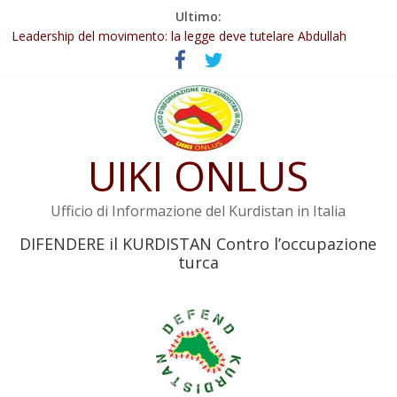
Salta
Ultimo:
Abdullah Öcalan: Le legge negativa deve essere trasformata in
al
legge positiva
contenuto
Leadership del movimento: la legge deve tutelare Abdullah
Öcalan e l’intero movimento
Commissione donne del KNK: Şengal è di nuovo sotto minaccia
Non tenere conto della situazione di Rêber Apo ostacolerebbe
l’attuazione della legge
UIKI ONLUS
Il KNK chiede un’azione internazionale contro i crimini di guerra
dell’Iran
Ufficio di Informazione del Kurdistan in Italia
DIFENDERE il KURDISTAN Contro l’occupazione
turca