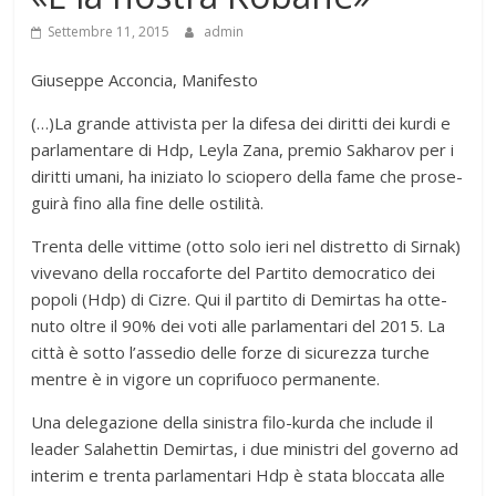
Settembre 11, 2015
admin
Giuseppe Acconcia, Manifesto
(…)La grande atti­vi­sta per la difesa dei diritti dei kurdi e
par­la­men­tare di Hdp, Leyla Zana, pre­mio Sakha­rov per i
diritti umani, ha ini­ziato lo scio­pero della fame che pro­se­
guirà fino alla fine delle ostilità.
Trenta delle vit­time (otto solo ieri nel distretto di Sir­nak)
vive­vano della roc­ca­forte del Par­tito demo­cra­tico dei
popoli (Hdp) di Cizre. Qui il par­tito di Demir­tas ha otte­
nuto oltre il 90% dei voti alle par­la­men­tari del 2015. La
città è sotto l’assedio delle forze di sicu­rezza tur­che
men­tre è in vigore un copri­fuoco permanente.
Una dele­ga­zione della sini­stra filo-kurda che include il
lea­der Sala­het­tin Demir­tas, i due mini­stri del governo ad
inte­rim e trenta par­la­men­tari Hdp è stata bloc­cata alle