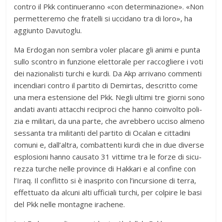
con­tro il Pkk con­ti­nue­ranno «con deter­mi­na­zione». «Non
per­met­te­remo che fra­telli si ucci­dano tra di loro», ha
aggiunto Davutoglu.
Ma Erdo­gan non sem­bra voler pla­care gli animi e punta
sullo scon­tro in fun­zione elet­to­rale per rac­co­gliere i voti
dei nazio­na­li­sti tur­chi e kurdi. Da Akp arri­vano com­menti
incen­diari con­tro il par­tito di Demir­tas, descritto come
una mera esten­sione del Pkk. Negli ultimi tre giorni sono
andati avanti attac­chi reci­proci che hanno coin­volto poli­
zia e mili­tari, da una parte, che avreb­bero ucciso almeno
ses­santa tra mili­tanti del par­tito di Oca­lan e cit­ta­dini
comuni e, dall’altra, com­bat­tenti kurdi che in due diverse
esplo­sioni hanno cau­sato 31 vit­time tra le forze di sicu­
rezza tur­che nelle pro­vince di Hak­kari e al con­fine con
l’Iraq. Il con­flitto si è ina­sprito con l’incursione di terra,
effet­tuato da alcuni alti uffi­ciali tur­chi, per col­pire le basi
del Pkk nelle mon­ta­gne irachene.