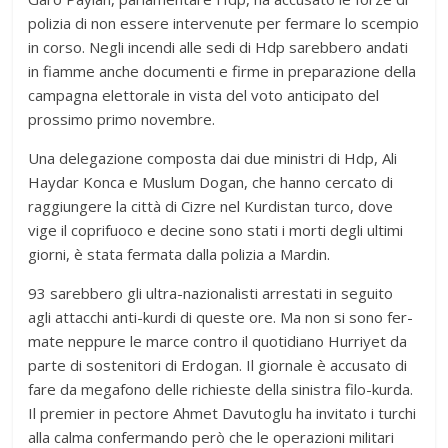
poli­zia di non essere inter­ve­nute per fer­mare lo scem­pio
in corso. Negli incendi alle sedi di Hdp sareb­bero andati
in fiamme anche docu­menti e firme in pre­pa­ra­zione della
cam­pa­gna elet­to­rale in vista del voto anti­ci­pato del
pros­simo primo novembre.
Una dele­ga­zione com­po­sta dai due mini­stri di Hdp, Ali
Hay­dar Konca e Muslum Dogan, che hanno cer­cato di
rag­giun­gere la città di Cizre nel Kur­di­stan turco, dove
vige il copri­fuoco e decine sono stati i morti degli ultimi
giorni, è stata fer­mata dalla poli­zia a Mardin.
93 sareb­bero gli ultra-nazionalisti arre­stati in seguito
agli attac­chi anti-kurdi di que­ste ore. Ma non si sono fer­
mate nep­pure le marce con­tro il quo­ti­diano Hur­riyet da
parte di soste­ni­tori di Erdo­gan. Il gior­nale è accu­sato di
fare da mega­fono delle richie­ste della sini­stra filo-kurda.
Il pre­mier in pec­tore Ahmet Davu­to­glu ha invi­tato i tur­chi
alla calma con­fer­mando però che le ope­ra­zioni mili­tari