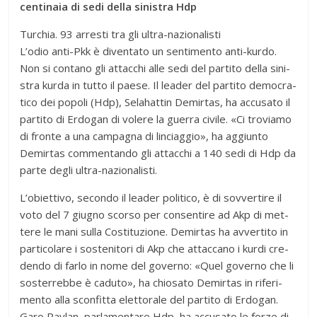
centinaia di sedi della sinistra Hdp
Turchia. 93 arresti tra gli ultra-nazionalisti
L’odio anti-Pkk è diven­tato un sen­ti­mento anti-kurdo.
Non si con­tano gli attac­chi alle sedi del par­tito della sini­
stra kurda in tutto il paese. Il lea­der del par­tito demo­cra­
tico dei popoli (Hdp), Sela­hat­tin Demir­tas, ha accu­sato il
par­tito di Erdo­gan di volere la guerra civile. «Ci tro­viamo
di fronte a una cam­pa­gna di lin­ciag­gio», ha aggiunto
Demir­tas com­men­tando gli attac­chi a 140 sedi di Hdp da
parte degli ultra-nazionalisti.
L’obiettivo, secondo il lea­der poli­tico, è di sov­ver­tire il
voto del 7 giu­gno scorso per con­sen­tire ad Akp di met­
tere le mani sulla Costi­tu­zione. Demir­tas ha avver­tito in
par­ti­co­lare i soste­ni­tori di Akp che attac­cano i kurdi cre­
dendo di farlo in nome del governo: «Quel governo che li
soster­rebbe è caduto», ha chio­sato Demir­tas in rife­ri­
mento alla scon­fitta elet­to­rale del par­tito di Erdo­gan.
Garo Pay­lan, par­la­men­tare Hdp, ha accu­sato le forze di