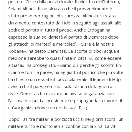
porte di Cizre dalla poli­zia locale. Il mini­stro dell’Interno,
Selami Alti­nok, ha assi­cu­rato che il prov­ve­di­mento è
stato preso per ragioni di sicu­rezza. Alti­nok era stato
dura­mente con­te­stato da Hdp in seguito agli assalti alle
sedi del par­tito in tutto il paese. Anche Erdo­gan ha
espresso la sua soli­da­rietà al par­tito di Demir­tas dopo
gli attac­chi di mar­tedì e mer­co­ledì. «Cizre è la nostra
Kobane», ha detto Demir­tas. Le scorte di cibo, acqua e
medi­cine sareb­bero quasi finite in città. «È come essere
a Gaza», ha pro­se­guito. «Siamo qui per­ché gli scon­tri fini­
scano e torni la pace», ha aggiunto il poli­tico che più volte
ha chie­sto un ces­sate il fuoco bila­te­rale. Il lea­der di Hdp
avvisa che il paese è ormai sulla strada della guerra
civile. Demir­tas ha rice­vuto un avviso di garan­zia con
l’accusa di insulti al pre­si­dente e pro­pa­ganda in favore di
un’«organizzazione ter­ro­ri­stica» (il Pkk).
Dopo i 31 tra mili­tari e poli­ziotti uccisi nei giorni scorsi, un
mili­tare turco è morto ieri al con­fine con la Siria. La vit­