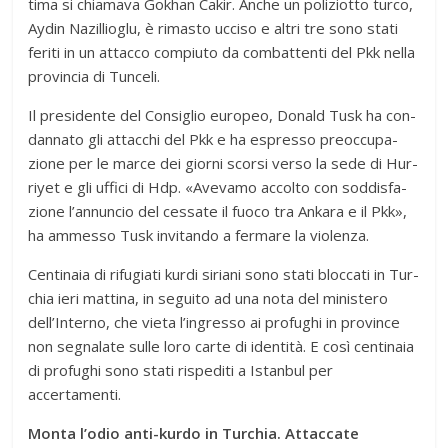
tima si chia­mava Gokhan Cakir. Anche un poli­ziotto turco,
Aydin Nazil­lio­glu, è rima­sto ucciso e altri tre sono stati
feriti in un attacco com­piuto da com­bat­tenti del Pkk nella
pro­vin­cia di Tunceli.
Il pre­si­dente del Con­si­glio euro­peo, Donald Tusk ha con­
dan­nato gli attac­chi del Pkk e ha espresso pre­oc­cu­pa­
zione per le marce dei giorni scorsi verso la sede di Hur­
riyet e gli uffici di Hdp. «Ave­vamo accolto con sod­di­sfa­
zione l’annuncio del ces­sate il fuoco tra Ankara e il Pkk»,
ha ammesso Tusk invi­tando a fer­mare la violenza.
Cen­ti­naia di rifu­giati kurdi siriani sono stati bloc­cati in Tur­
chia ieri mat­tina, in seguito ad una nota del mini­stero
dell’Interno, che vieta l’ingresso ai pro­fu­ghi in pro­vince
non segna­late sulle loro carte di iden­tità. E così cen­ti­naia
di pro­fu­ghi sono stati rispe­diti a Istan­bul per
accertamenti.
Monta l’odio anti-kurdo in Turchia. Attaccate