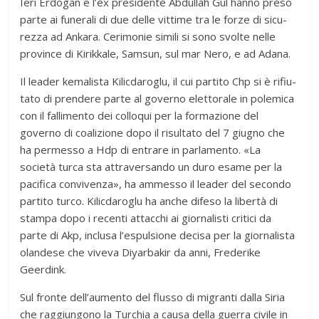
Ieri Erdo­gan e l’ex pre­si­dente Abdul­lah Gul hanno preso
parte ai fune­rali di due delle vit­time tra le forze di sicu­
rezza ad Ankara. Ceri­mo­nie simili si sono svolte nelle
pro­vince di Kirik­kale, Sam­sun, sul mar Nero, e ad Adana.
Il lea­der kema­li­sta Kilic­da­ro­glu, il cui par­tito Chp si è rifiu­
tato di pren­dere parte al governo elet­to­rale in pole­mica
con il fal­li­mento dei col­lo­qui per la for­ma­zione del
governo di coa­li­zione dopo il risul­tato del 7 giu­gno che
ha per­messo a Hdp di entrare in par­la­mento. «La
società turca sta attra­ver­sando un duro esame per la
paci­fica con­vi­venza», ha ammesso il lea­der del secondo
par­tito turco. Kilic­da­ro­glu ha anche difeso la libertà di
stampa dopo i recenti attac­chi ai gior­na­li­sti cri­tici da
parte di Akp, inclusa l’espulsione decisa per la gior­na­li­sta
olan­dese che viveva Diyar­ba­kir da anni, Fre­de­rike
Geerdink.
Sul fronte dell’aumento del flusso di migranti dalla Siria
che rag­giun­gono la Tur­chia a causa della guerra civile in