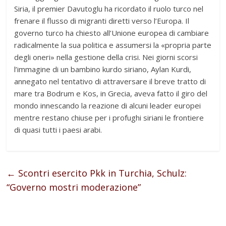
Siria, il pre­mier Davu­to­glu ha ricor­dato il ruolo turco nel
fre­nare il flusso di migranti diretti verso l’Europa. Il
governo turco ha chie­sto all’Unione euro­pea di cam­biare
radi­cal­mente la sua poli­tica e assu­mersi la «pro­pria parte
degli oneri» nella gestione della crisi. Nei giorni scorsi
l’immagine di un bam­bino kurdo siriano, Aylan Kurdi,
anne­gato nel ten­ta­tivo di attra­ver­sare il breve tratto di
mare tra Bodrum e Kos, in Gre­cia, aveva fatto il giro del
mondo inne­scando la rea­zione di alcuni lea­der euro­pei
men­tre restano chiuse per i pro­fu­ghi siriani le fron­tiere
di quasi tutti i paesi arabi.
←
Scontri esercito Pkk in Turchia, Schulz:
“Governo mostri moderazione”