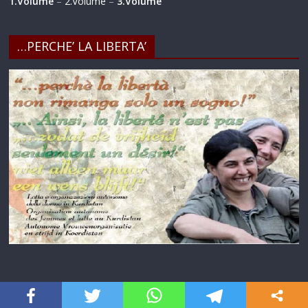
1.Volume
–
2.Volume
–
3.Volume
…PERCHE’ LA LIBERTA’
AUTUNNO-POESIE