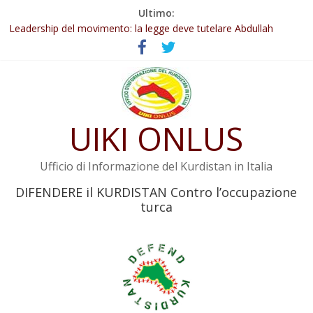
Salta
Ultimo:
Abdullah Öcalan: Le legge negativa deve essere trasformata in
al
legge positiva
contenuto
Leadership del movimento: la legge deve tutelare Abdullah
Öcalan e l’intero movimento
Commissione donne del KNK: Şengal è di nuovo sotto minaccia
Non tenere conto della situazione di Rêber Apo ostacolerebbe
l’attuazione della legge
UIKI ONLUS
Il KNK chiede un’azione internazionale contro i crimini di guerra
dell’Iran
Ufficio di Informazione del Kurdistan in Italia
DIFENDERE il KURDISTAN Contro l’occupazione
turca