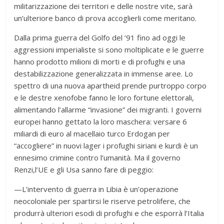
militarizzazione dei territori e delle nostre vite, sarà
un’ulteriore banco di prova accoglierli come meritano.
Dalla prima guerra del Golfo del ’91 fino ad oggi le
aggressioni imperialiste si sono moltiplicate e le guerre
hanno prodotto milioni di morti e di profughi e una
destabilizzazione generalizzata in immense aree. Lo
spettro di una nuova apartheid prende purtroppo corpo
e le destre xenofobe fanno le loro fortune elettorali,
alimentando l’allarme “invasione” dei migranti. I governi
europei hanno gettato la loro maschera: versare 6
miliardi di euro al macellaio turco Erdogan per
“accogliere” in nuovi lager i profughi siriani e kurdi è un
ennesimo crimine contro l’umanità. Ma il governo
Renzi,l’UE e gli Usa sanno fare di peggio:
—L’intervento di guerra in Libia è un’operazione
neocoloniale per spartirsi le riserve petrolifere, che
produrrà ulteriori esodi di profughi e che esporrà l’Italia