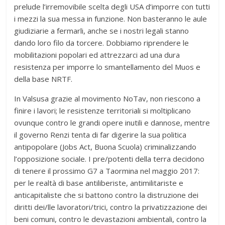
prelude l’irremovibile scelta degli USA d’imporre con tutti
i mezzi la sua messa in funzione. Non basteranno le aule
giudiziarie a fermarli, anche se i nostri legali stanno
dando loro filo da torcere. Dobbiamo riprendere le
mobilitazioni popolari ed attrezzarci ad una dura
resistenza per imporre lo smantellamento del Muos e
della base NRTF.
In Valsusa grazie al movimento NoTav, non riescono a
finire i lavori; le resistenze territoriali si moltiplicano
ovunque contro le grandi opere inutili e dannose, mentre
il governo Renzi tenta di far digerire la sua politica
antipopolare (Jobs Act, Buona Scuola) criminalizzando
l’opposizione sociale. I pre/potenti della terra decidono
di tenere il prossimo G7 a Taormina nel maggio 2017:
per le realtà di base antiliberiste, antimilitariste e
anticapitaliste che si battono contro la distruzione dei
diritti dei/lle lavoratori/trici, contro la privatizzazione dei
beni comuni, contro le devastazioni ambientali, contro la