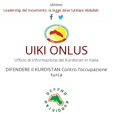
Salta
Ultimo:
Abdullah Öcalan: Le legge negativa deve essere trasformata in
al
legge positiva
contenuto
Leadership del movimento: la legge deve tutelare Abdullah
Öcalan e l’intero movimento
Commissione donne del KNK: Şengal è di nuovo sotto minaccia
Non tenere conto della situazione di Rêber Apo ostacolerebbe
l’attuazione della legge
UIKI ONLUS
Il KNK chiede un’azione internazionale contro i crimini di guerra
dell’Iran
Ufficio di Informazione del Kurdistan in Italia
DIFENDERE il KURDISTAN Contro l’occupazione
turca