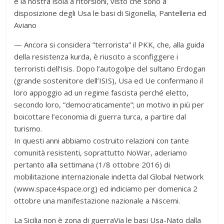
e la nostra isola a ritorsioni, visto che sono a
disposizione degli Usa le basi di Sigonella, Pantelleria ed
Aviano
— Ancora si considera “terrorista” il PKK, che, alla guida
della resistenza kurda, è riuscito a sconfiggere i
terroristi dell’Isis. Dopo l’autogolpe del sultano Erdogan
(grande sostenitore dell’ISIS), Usa ed Ue confermano il
loro appoggio ad un regime fascista perché eletto,
secondo loro, “democraticamente”; un motivo in più per
boicottare l’economia di guerra turca, a partire dal
turismo.
In questi anni abbiamo costruito relazioni con tante
comunità resistenti, soprattutto NoWar, aderiamo
pertanto alla settimana (1/8 ottobre 2016) di
mobilitazione internazionale indetta dal Global Network
(www.space4space.org) ed indiciamo per domenica 2
ottobre una manifestazione nazionale a Niscemi.
La Sicilia non è zona di guerraVia le basi Usa-Nato dalla