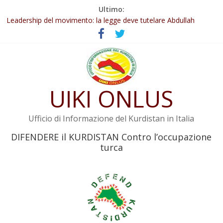
Salta
Ultimo:
Abdullah Öcalan: Le legge negativa deve essere trasformata in
al
legge positiva
contenuto
Leadership del movimento: la legge deve tutelare Abdullah
Öcalan e l’intero movimento
Commissione donne del KNK: Şengal è di nuovo sotto minaccia
Non tenere conto della situazione di Rêber Apo ostacolerebbe
l’attuazione della legge
UIKI ONLUS
Il KNK chiede un’azione internazionale contro i crimini di guerra
dell’Iran
Ufficio di Informazione del Kurdistan in Italia
DIFENDERE il KURDISTAN Contro l’occupazione
turca