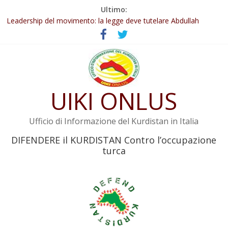
Salta
Ultimo:
Abdullah Öcalan: Le legge negativa deve essere trasformata in
al
legge positiva
contenuto
Leadership del movimento: la legge deve tutelare Abdullah
Öcalan e l’intero movimento
Commissione donne del KNK: Şengal è di nuovo sotto minaccia
Non tenere conto della situazione di Rêber Apo ostacolerebbe
l’attuazione della legge
UIKI ONLUS
Il KNK chiede un’azione internazionale contro i crimini di guerra
dell’Iran
Ufficio di Informazione del Kurdistan in Italia
DIFENDERE il KURDISTAN Contro l’occupazione
turca