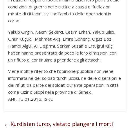
condizioni di guerra nelle città e a causa di fucilazioni
mirate di cittadini civili nell’ambito delle operazioni in
corso.
Yakup Girgin, Necmi Şekerci, Cesim Erhan, Yakup Bilici,
Onur Küçükil, Mehmet Akış, Emre Gönenç, Oğuz Boz,
Hamdi Algül, Ali Değirmi, Serkan Susan e Ertuğrul Kılıç
haben hanno presentato da poco le loro dimissioni con
un rifiuto di continuare a prendere agli attacchi.
Viene inoltre riferito che l’opinione pubblica non viene
informata né dei soldati turchi uccisi, ne delle diserzioni e
dei rifiuti da parte dei soldati durante operazioni in città
come Cizîr o Silopî nella provincia di Şirnex.
ANF, 13.01.2016, ISKU
←
Kurdistan turco, vietato piangere i morti