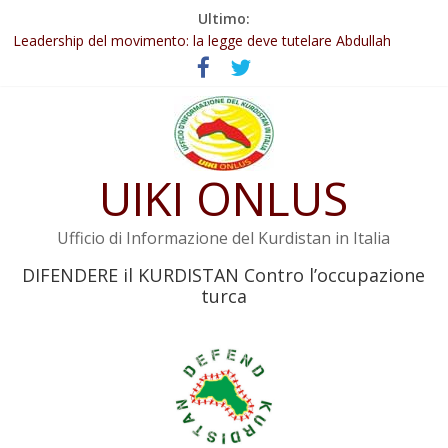
Salta
Ultimo:
al
Abdullah Öcalan: Le legge negativa deve essere trasformata in
legge positiva
contenuto
Leadership del movimento: la legge deve tutelare Abdullah
Öcalan e l’intero movimento
Commissione donne del KNK: Şengal è di nuovo sotto minaccia
Non tenere conto della situazione di Rêber Apo ostacolerebbe
l’attuazione della legge
UIKI ONLUS
Il KNK chiede un’azione internazionale contro i crimini di guerra
dell’Iran
Ufficio di Informazione del Kurdistan in Italia
DIFENDERE il KURDISTAN Contro l’occupazione
turca