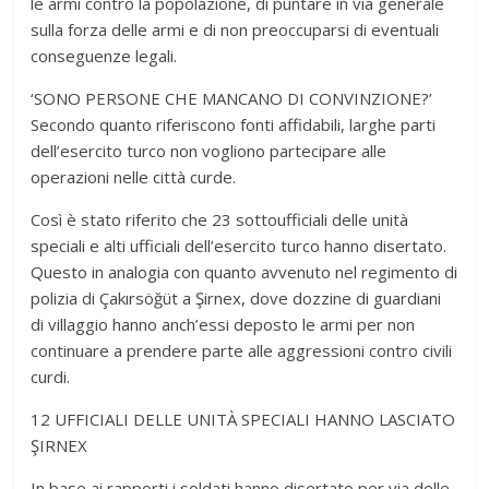
le armi contro la popolazione, di puntare in via generale
sulla forza delle armi e di non preoccuparsi di eventuali
conseguenze legali.
‘SONO PERSONE CHE MANCANO DI CONVINZIONE?’
Secondo quanto riferiscono fonti affidabili, larghe parti
dell’esercito turco non vogliono partecipare alle
operazioni nelle città curde.
Così è stato riferito che 23 sottoufficiali delle unità
speciali e alti ufficiali dell’esercito turco hanno disertato.
Questo in analogia con quanto avvenuto nel regimento di
polizia di Çakırsöğüt a Şirnex, dove dozzine di guardiani
di villaggio hanno anch’essi deposto le armi per non
continuare a prendere parte alle aggressioni contro civili
curdi.
12 UFFICIALI DELLE UNITÀ SPECIALI HANNO LASCIATO
ŞIRNEX
In base ai rapporti i soldati hanno disertato per via delle