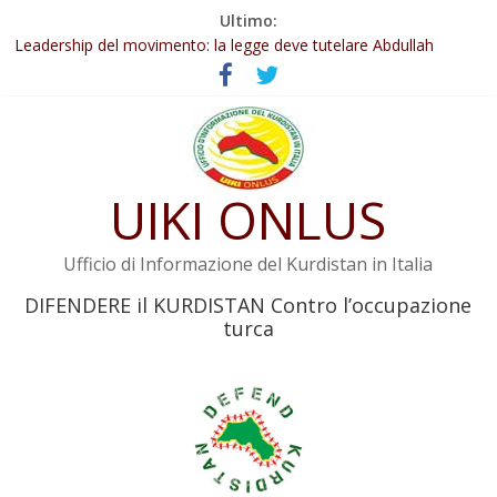
Salta
Ultimo:
al
Leadership del movimento: la legge deve tutelare Abdullah
contenuto
Öcalan e l’intero movimento
Commissione donne del KNK: Şengal è di nuovo sotto minaccia
Non tenere conto della situazione di Rêber Apo ostacolerebbe
l’attuazione della legge
Il KNK chiede un’azione internazionale contro i crimini di guerra
dell’Iran
UIKI ONLUS
Abdullah Öcalan: Le legge negativa deve essere trasformata in
legge positiva
Ufficio di Informazione del Kurdistan in Italia
DIFENDERE il KURDISTAN Contro l’occupazione
turca