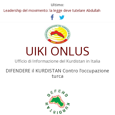
Salta
Ultimo:
Abdullah Öcalan: Le legge negativa deve essere trasformata in
al
legge positiva
contenuto
Leadership del movimento: la legge deve tutelare Abdullah
Öcalan e l’intero movimento
Commissione donne del KNK: Şengal è di nuovo sotto minaccia
Non tenere conto della situazione di Rêber Apo ostacolerebbe
l’attuazione della legge
UIKI ONLUS
Il KNK chiede un’azione internazionale contro i crimini di guerra
dell’Iran
Ufficio di Informazione del Kurdistan in Italia
DIFENDERE il KURDISTAN Contro l’occupazione
turca