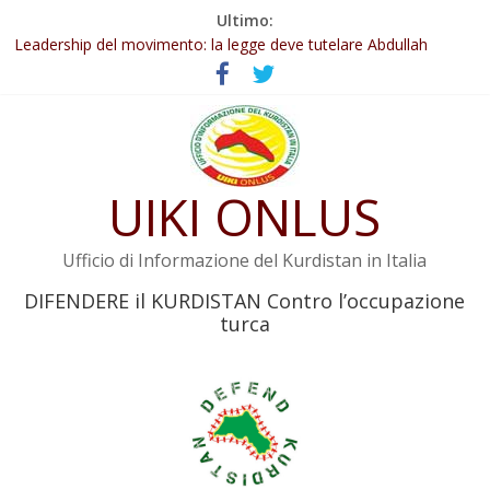
Salta
Ultimo:
Abdullah Öcalan: Le legge negativa deve essere trasformata in
al
legge positiva
contenuto
Leadership del movimento: la legge deve tutelare Abdullah
Öcalan e l’intero movimento
Commissione donne del KNK: Şengal è di nuovo sotto minaccia
Non tenere conto della situazione di Rêber Apo ostacolerebbe
l’attuazione della legge
UIKI ONLUS
Il KNK chiede un’azione internazionale contro i crimini di guerra
dell’Iran
Ufficio di Informazione del Kurdistan in Italia
DIFENDERE il KURDISTAN Contro l’occupazione
turca