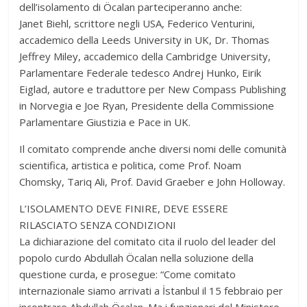
dell’isolamento di Öcalan parteciperanno anche:
Janet Biehl, scrittore negli USA, Federico Venturini,
accademico della Leeds University in UK, Dr. Thomas
Jeffrey Miley, accademico della Cambridge University,
Parlamentare Federale tedesco Andrej Hunko, Eirik
Eiglad, autore e traduttore per New Compass Publishing
in Norvegia e Joe Ryan, Presidente della Commissione
Parlamentare Giustizia e Pace in UK.
Il comitato comprende anche diversi nomi delle comunità
scientifica, artistica e politica, come Prof. Noam
Chomsky, Tariq Ali, Prof. David Graeber e John Holloway.
L’ISOLAMENTO DEVE FINIRE, DEVE ESSERE
RILASCIATO SENZA CONDIZIONI
La dichiarazione del comitato cita il ruolo del leader del
popolo curdo Abdullah Öcalan nella soluzione della
questione curda, e prosegue: “Come comitato
internazionale siamo arrivati a İstanbul il 15 febbraio per
incontrare Abdullah Öcalan. Ma i funzionari del Ministero