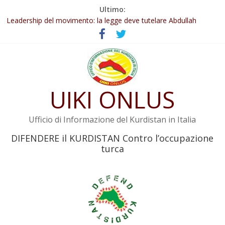
Salta
Ultimo:
al
Abdullah Öcalan: Le legge negativa deve essere trasformata in
legge positiva
contenuto
Leadership del movimento: la legge deve tutelare Abdullah
Öcalan e l’intero movimento
Commissione donne del KNK: Şengal è di nuovo sotto minaccia
Non tenere conto della situazione di Rêber Apo ostacolerebbe
l’attuazione della legge
UIKI ONLUS
Il KNK chiede un’azione internazionale contro i crimini di guerra
dell’Iran
Ufficio di Informazione del Kurdistan in Italia
DIFENDERE il KURDISTAN Contro l’occupazione
turca